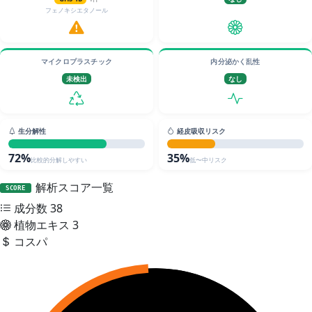
フェノキシエタノール
マイクロプラスチック
内分泌かく乱性
未検出
なし
生分解性
経皮吸収リスク
72%
35%
比較的分解しやすい
低〜中リスク
解析スコア一覧
SCORE
成分数
38
植物エキス
3
コスパ