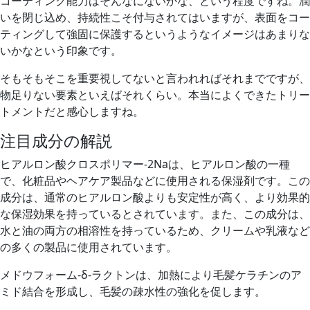
コーティング能力はそんなにないかな、という程度ですね。潤
いを閉じ込め、持続性こそ付与されてはいますが、表面をコー
ティングして強固に保護するというようなイメージはあまりな
いかなという印象です。
そもそもそこを重要視してないと言われればそれまでですが、
物足りない要素といえばそれくらい。本当によくできたトリー
トメントだと感心しますね。
注目成分の解説
ヒアルロン酸クロスポリマー-2Naは、ヒアルロン酸の一種
で、化粧品やヘアケア製品などに使用される保湿剤です。この
成分は、通常のヒアルロン酸よりも安定性が高く、より効果的
な保湿効果を持っているとされています。また、この成分は、
水と油の両方の相溶性を持っているため、クリームや乳液など
の多くの製品に使用されています。
メドウフォーム-δ-ラクトンは、加熱により毛髪ケラチンのア
ミド結合を形成し、毛髪の疎水性の強化を促します。