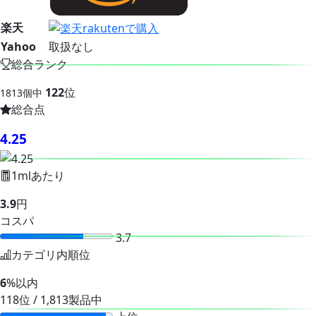
楽天
Yahoo
取扱なし
総合ランク
122
位
1813個中
総合点
4.25
1mlあたり
3.9
円
コスパ
3.7
カテゴリ内順位
6
%以内
118位 / 1,813製品中