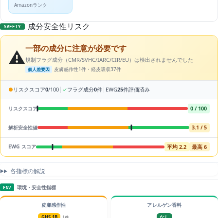
Amazonランク
成分安全性リスク
SAFETY
一部の成分に注意が必要です
⚠️
規制フラグ成分（CMR/SVHC/IARC/CIR/EU）は検出されませんでした
皮膚感作性1件・経皮吸収37件
個人差要因
|
|
●
リスクスコア
0
/100
✓
フラグ成分
0
件
EWG
25
件評価済み
0 / 100
リスクスコア
3.1 / 5
解析安全性値
平均 2.2
最高 6
EWG スコア
各指標の解説
環境・安全性指標
ENV
皮膚感作性
アレルゲン香料
GHS 1B
1件
なし