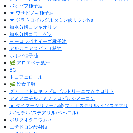
バオバブ種子油
★ ワサビノキ種子油
★ ジラウロイルグルタミン酸リシンNa
加水分解コンキオリン
加水分解コラーゲン
ヨーロッパキイチゴ種子油
アルガニアスピノサ核油
ホホバ種子油
🌿 アロエベラ葉汁
BG
トコフェロール
🌿 没食子酸
グアーヒドロキシプロピルトリモニウムクロリド
アミノエチルアミノプロピルジメチコン
★ ダイマージリノール酸(フィトステリル/イソステアリ
ル/セチル/ステアリル/ベヘニル)
ポリクオタニウム-7
エチドロン酸4Na