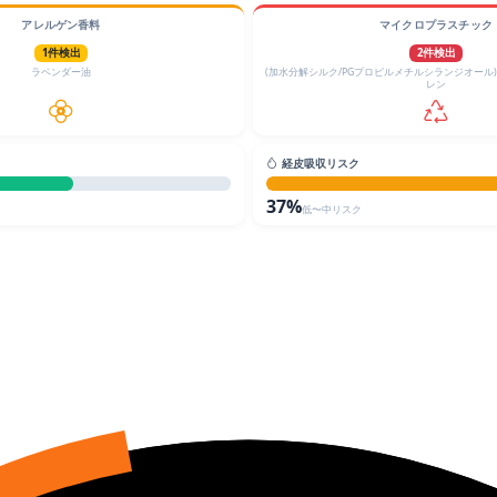
アレルゲン香料
マイクロプラスチック
1件検出
2件検出
ラベンダー油
(加水分解シルク/PGプロピルメチルシランジオール
レン
経皮吸収リスク
37%
低〜中リスク