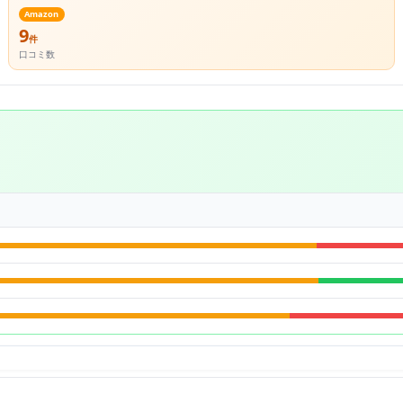
Amazon
9
件
口コミ数