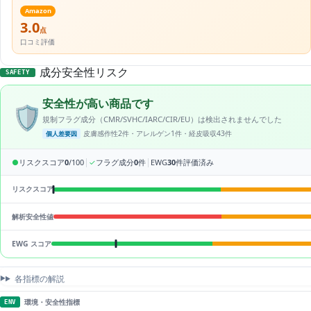
Amazon
3.0
点
口コミ評価
成分安全性リスク
SAFETY
安全性が高い商品です
🛡️
規制フラグ成分（CMR/SVHC/IARC/CIR/EU）は検出されませんでした
皮膚感作性2件・アレルゲン1件・経皮吸収43件
個人差要因
|
|
●
リスクスコア
0
/100
✓
フラグ成分
0
件
EWG
30
件評価済み
リスクスコア
解析安全性値
EWG スコア
各指標の解説
環境・安全性指標
ENV