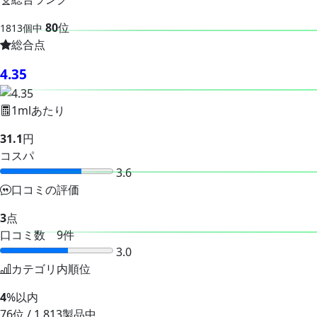
80
位
1813個中
総合点
4.35
1mlあたり
31.1
円
コスパ
3.6
口コミの評価
3
点
口コミ数 9件
3.0
カテゴリ内順位
4
%以内
76位 / 1,813製品中