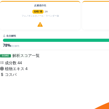
皮膚感作性
GHS 1B
2件
フェノキシエタノール・ラベンダー油
生分解性
78%
易分解性
解析スコア一覧
SCORE
成分数
44
植物エキス
4
コスパ