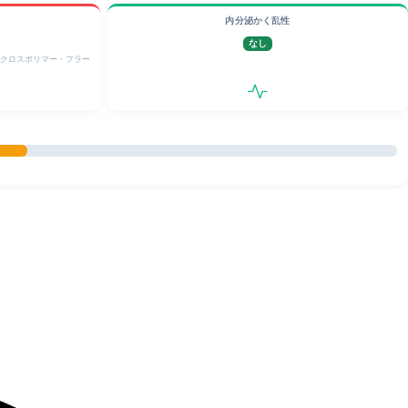
内分泌かく乱性
なし
)クロスポリマー・フラー