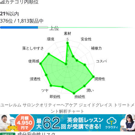
カテゴリ内順位
21
%以内
376位 / 1,813製品中
上位
ユーレルム サロンクオリティーヘアケア ジェイドグレイス トリートメ
ント解析チャート
成分安全性リスク
SAFETY