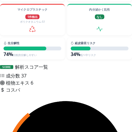
マイクロプラスチック
内分泌かく乱性
1件検出
なし
ポリクオタニウム‐51
生分解性
経皮吸収リスク
74%
34%
比較的分解しやすい
低〜中リスク
解析スコア一覧
SCORE
成分数
37
植物エキス
6
コスパ