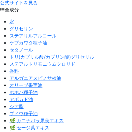
公式サイトを見る
全成分
水
グリセリン
ステアリルアルコール
ケブカワタ種子油
セタノール
トリ(カプリル酸/カプリン酸)グリセリル
ステアルトリモニウムクロリド
香料
アルガニアスピノサ核油
オリーブ果実油
ホホバ種子油
アボカド油
シア脂
ブドウ種子油
🌿 カニナバラ果実エキス
🌿 セージ葉エキス