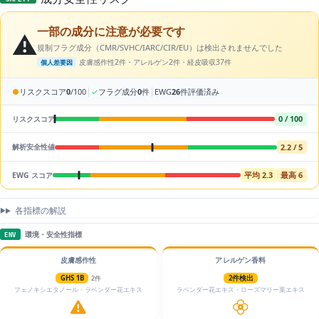
一部の成分に注意が必要です
⚠️
規制フラグ成分（CMR/SVHC/IARC/CIR/EU）は検出されませんでした
皮膚感作性2件・アレルゲン2件・経皮吸収37件
個人差要因
|
|
●
リスクスコア
0
/100
✓
フラグ成分
0
件
EWG
26
件評価済み
0 / 100
リスクスコア
2.2 / 5
解析安全性値
平均 2.3
最高 6
EWG スコア
各指標の解説
環境・安全性指標
ENV
皮膚感作性
アレルゲン香料
GHS 1B
2件
2件検出
フェノキシエタノール・ラベンダー花エキス
ラベンダー花エキス・ローズマリー葉エキス