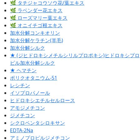
🌿 タチジャコウソウ花/葉エキス
🌿 ラベンダー花エキス
🌿 ローズマリー葉エキス
🌿 オニイチゴ根エキス
加水分解コンキオリン
加水分解ケラチン(羊毛)
加水分解シルク
★ (ジヒドロキシメチルシリルプロポキシ)ヒドロキシプロ
ピル加水分解シルク
★ ヘマチン
ポリクオタニウム‐51
レシチン
イソプロパノール
ヒドロキシエチルセルロース
アモジメチコン
ジメチコン
シクロペンタシロキサン
EDTA‐2Na
アミノプロピルジメチコン