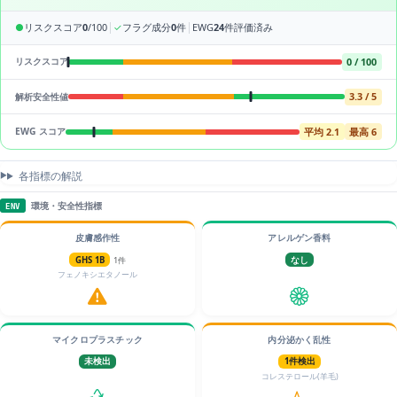
|
|
●
リスクスコア
0
/100
✓
フラグ成分
0
件
EWG
24
件評価済み
0 / 100
リスクスコア
3.3 / 5
解析安全性値
平均 2.1
最高 6
EWG スコア
各指標の解説
環境・安全性指標
ENV
皮膚感作性
アレルゲン香料
GHS 1B
1件
なし
フェノキシエタノール
マイクロプラスチック
内分泌かく乱性
未検出
1件検出
コレステロール(羊毛)