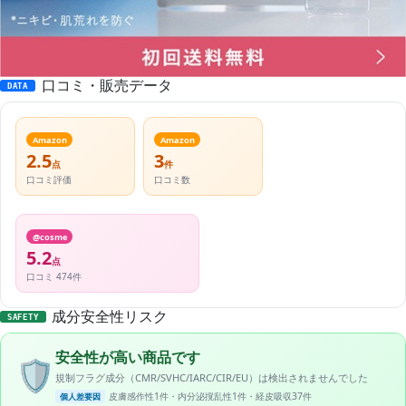
口コミ・販売データ
DATA
Amazon
Amazon
2.5
3
点
件
口コミ評価
口コミ数
@cosme
5.2
点
口コミ 474件
成分安全性リスク
SAFETY
安全性が高い商品です
🛡️
規制フラグ成分（CMR/SVHC/IARC/CIR/EU）は検出されませんでした
皮膚感作性1件・内分泌撹乱性1件・経皮吸収37件
個人差要因