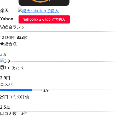
楽天
Yahoo
Yahoo!ショッピングで購入
総合ランク
333
位
1813個中
総合点
3.9
1mlあたり
2.9
円
コスパ
3.9
口コミの評価
2.5
点
口コミ数 3件