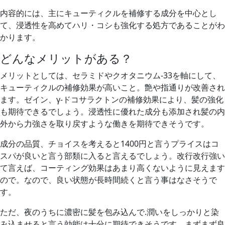
内容的には、主にキューティクルを補修する成分を中心とし
て、浸透性を高めてハリ・コシも強化する処方であることがわ
かります。
どんなメリットがある？
メリットとしては、セラミドやクオタニウム-33を軸にして、
キューティクルの補修効果が高いこと。艶や指通りが改善され
ます。ゼイン、γ-ドコサラクトンの補修効果により、髪の強化
も期待できるでしょう。浸透性に優れた成分も添加され髪の内
外から力強さを取り戻すような働きを期待できそうです。
成分の品質、チョイスを考えると1400円と言うプライスはコ
スパが良いと言う部類に入ると言えるでしょう。改行改行強い
て言えば、コーティング効果はあまり高くないように見えます
ので。なので、良い状態が長時間続くと言う事はなさそうで
す。
ただ、夜のうちに濃密に髪を包み込んで.潤いをしっかりと染
み込ませると言う効能は十分に期待できそうです。まずまず良