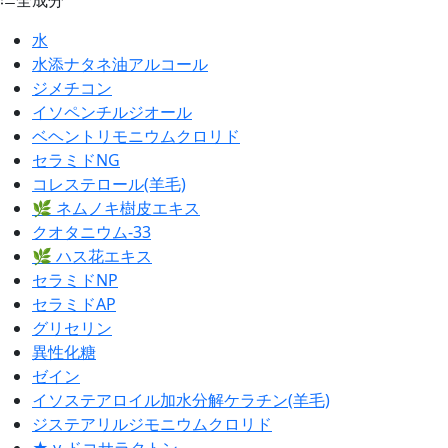
水
水添ナタネ油アルコール
ジメチコン
イソペンチルジオール
ベヘントリモニウムクロリド
セラミドNG
コレステロール(羊毛)
🌿 ネムノキ樹皮エキス
クオタニウム-33
🌿 ハス花エキス
セラミドNP
セラミドAP
グリセリン
異性化糖
ゼイン
イソステアロイル加水分解ケラチン(羊毛)
ジステアリルジモニウムクロリド
★ γ-ドコサラクトン