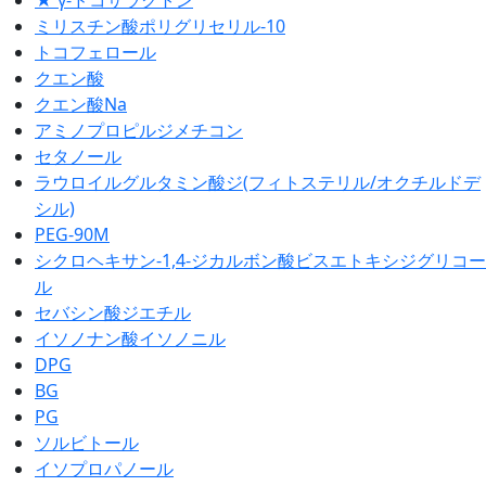
ミリスチン酸ポリグリセリル-10
トコフェロール
クエン酸
クエン酸Na
アミノプロピルジメチコン
セタノール
ラウロイルグルタミン酸ジ(フィトステリル/オクチルドデ
シル)
PEG-90M
シクロヘキサン-1,4-ジカルボン酸ビスエトキシジグリコー
ル
セバシン酸ジエチル
イソノナン酸イソノニル
DPG
BG
PG
ソルビトール
イソプロパノール