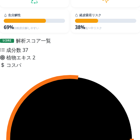
生分解性
経皮吸収リスク
69%
38%
比較的分解しやすい
低〜中リスク
解析スコア一覧
SCORE
成分数
37
植物エキス
2
コスパ