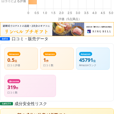
口コミ・販売データ
DATA
Amazon
Amazon
Amazon
0.5
1
45791
点
件
位
口コミ評価
口コミ数
Amazonランク
@cosme
319
件
口コミ数
成分安全性リスク
SAFETY