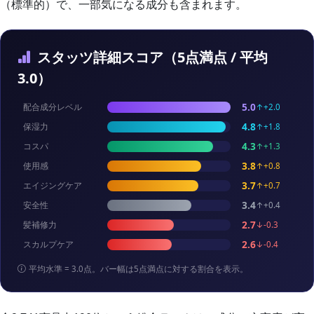
（標準的）で、一部気になる成分も含まれます。
スタッツ詳細スコア（5点満点 / 平均
3.0）
5.0
配合成分レベル
↑+2.0
4.8
保湿力
↑+1.8
4.3
コスパ
↑+1.3
3.8
使用感
↑+0.8
3.7
エイジングケア
↑+0.7
3.4
安全性
↑+0.4
2.7
髪補修力
↓-0.3
2.6
スカルプケア
↓-0.4
平均水準 = 3.0点。バー幅は5点満点に対する割合を表示。