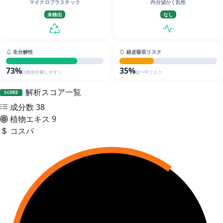
マイクロプラスチック
内分泌かく乱性
未検出
なし
生分解性
経皮吸収リスク
73%
35%
比較的分解しやすい
低〜中リスク
解析スコア一覧
SCORE
成分数
38
植物エキス
9
コスパ