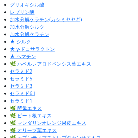
グリオキシル酸
レブリン酸
加水分解ケラチン(カシミヤヤギ)
加水分解シルク
加水分解ケラチン
★ シルク
★ γ-ドコサラクトン
★ ヘマチン
🌿 ハベルレアロドペンシス葉エキス
セラミド2
セラミド5
セラミド3
セラミド6Ⅱ
セラミド1
🌿 酵母エキス
🌿 ビート根エキス
🌿 マンダリンオレンジ果皮エキス
🌿 オリーブ葉エキス
🌿 オプンティアストレプタカンサエキス