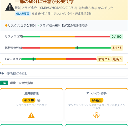
一部の成分に注意が必要です
⚠️
規制フラグ成分（CMR/SVHC/IARC/CIR/EU）は検出されませんでした
皮膚感作性1件・アレルゲン2件・経皮吸収38件
個人差要因
|
|
●
リスクスコア
0
/100
✓
フラグ成分
0
件
EWG
24
件評価済み
0 / 100
リスクスコア
3.1 / 5
解析安全性値
平均 2.4
最高 6
EWG スコア
各指標の解説
環境・安全性指標
ENV
皮膚感作性
アレルゲン香料
GHS 1B
1件
2件検出
ジココジモニウムクロリド
マンダリンオレンジ果皮エキス・ワイルドタイム
エキス