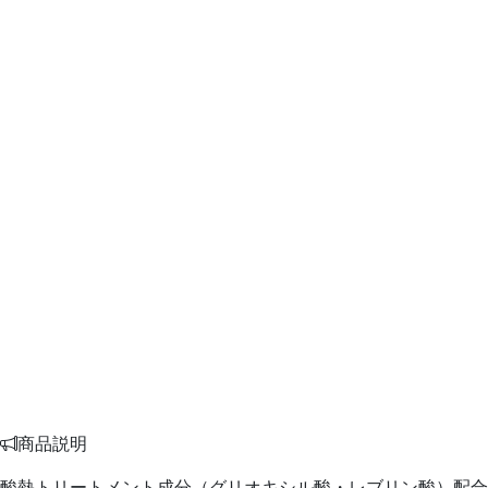
商品説明
酸熱トリートメント成分（グリオキシル酸・レブリン酸）配合