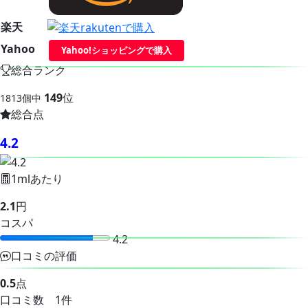
楽天
Yahoo
Yahoo!ショッピングで購入
総合ランク
149
位
1813個中
総合点
4.2
1mlあたり
2.1
円
コスパ
4.2
口コミの評価
0.5
点
口コミ数 1件