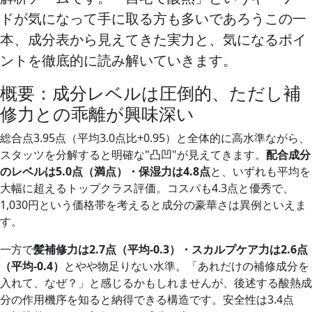
ドが気になって手に取る方も多いであろうこの一
本、成分表から見えてきた実力と、気になるポイ
ントを徹底的に読み解いていきます。
概要：成分レベルは圧倒的、ただし補
修力との乖離が興味深い
総合点3.95点（平均3.0点比+0.95）と全体的に高水準ながら、
スタッツを分解すると明確な"凸凹"が見えてきます。
配合成分
のレベルは5.0点（満点）・保湿力は4.8点
と、いずれも平均を
大幅に超えるトップクラス評価。コスパも4.3点と優秀で、
1,030円という価格帯を考えると成分の豪華さは異例といえま
す。
一方で
髪補修力は2.7点（平均-0.3）・スカルプケア力は2.6点
（平均-0.4）
とやや物足りない水準。「あれだけの補修成分を
入れて、なぜ？」と感じるかもしれませんが、後述する酸熱成
分の作用機序を知ると納得できる構造です。安全性は3.4点