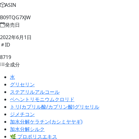
ASIN
B09TQG7XJW
発売日
2022年6月1日
ID
8719
全成分
水
グリセリン
ステアリルアルコール
ベヘントリモニウムクロリド
トリ(カプリル酸/カプリン酸)グリセリル
ジメチコン
加水分解ケラチン(カシミヤヤギ)
加水分解シルク
🌿 プロポリスエキス