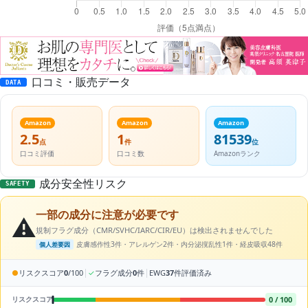
口コミ・販売データ
DATA
Amazon
Amazon
Amazon
2.5
1
81539
点
件
位
口コミ評価
口コミ数
Amazonランク
成分安全性リスク
SAFETY
一部の成分に注意が必要です
⚠️
規制フラグ成分（CMR/SVHC/IARC/CIR/EU）は検出されませんでした
皮膚感作性3件・アレルゲン2件・内分泌撹乱性1件・経皮吸収48件
個人差要因
|
|
●
リスクスコア
0
/100
✓
フラグ成分
0
件
EWG
37
件評価済み
0 / 100
リスクスコア