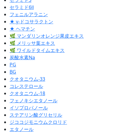
セラミド3
セラミド6Ⅱ
フェニルアラニン
★ γ-ドコサラクトン
★ ヘマチン
🌿 マンダリンオレンジ果皮エキス
🌿 メリッサ葉エキス
🌿 ワイルドタイムエキス
炭酸水素Na
PG
BG
クオタニウム-33
コレステロール
クオタニウム-18
フェノキシエタノール
イソプロパノール
ステアリン酸グリセリル
ジココジモニウムクロリド
エタノール