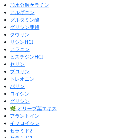
加水分解ケラチン
アルギニン
グルタミン酸
グリシン亜鉛
タウリン
リシンHCI
アラニン
ヒスチジンHCI
セリン
プロリン
トレオニン
バリン
ロイシン
グリシン
🌿 オリーブ葉エキス
アラントイン
イソロイシン
セラミド2