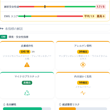
1.7 / 5
解析安全性値
平均 1.9
最高 6
EWG スコア
各指標の解説
環境・安全性指標
ENV
皮膚感作性
アレルゲン香料
GHS 1B
3件
2件検出
ジココジモニウムクロリド・フェノキシエタノー
マンダリンオレンジ果皮エキス・ワイルドタイム
ル他
エキス
マイクロプラスチック
内分泌かく乱性
未検出
1件検出
メチルパラベン
生分解性
経皮吸収リスク