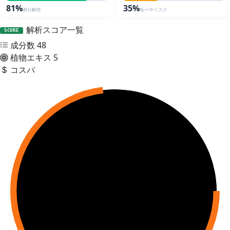
81%
35%
易分解性
低〜中リスク
解析スコア一覧
SCORE
成分数
48
植物エキス
5
コスパ