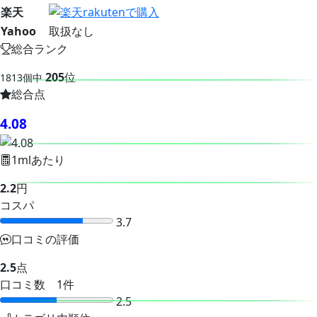
楽天
Yahoo
取扱なし
総合ランク
205
位
1813個中
総合点
4.08
1mlあたり
2.2
円
コスパ
3.7
口コミの評価
2.5
点
口コミ数 1件
2.5