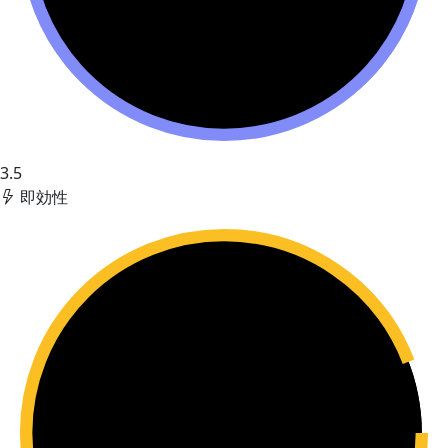
3.5
即効性