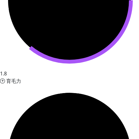
1.8
育毛力