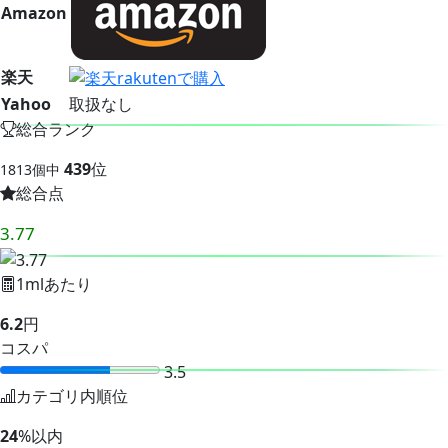
Amazon
楽天
Yahoo
取扱なし
総合ランク
439
位
1813個中
総合点
3.77
1mlあたり
6.2
円
コスパ
3.5
カテゴリ内順位
24
%以内