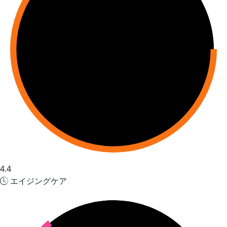
4.4
エイジングケア