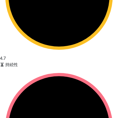
4.7
持続性