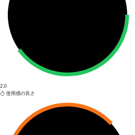
2.0
使用感の良さ