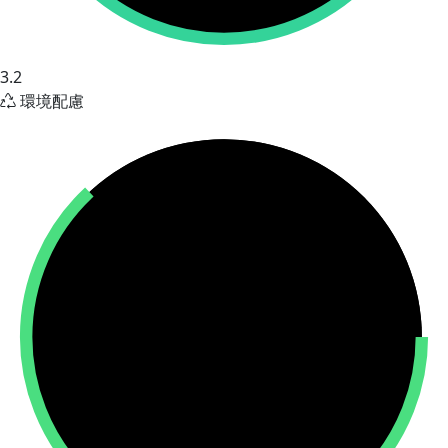
3.2
環境配慮