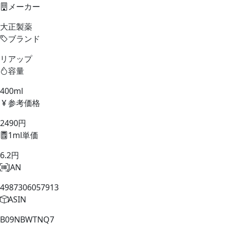
メーカー
大正製薬
ブランド
リアップ
容量
400ml
参考価格
2490円
1ml単価
6.2円
JAN
4987306057913
ASIN
B09NBWTNQ7