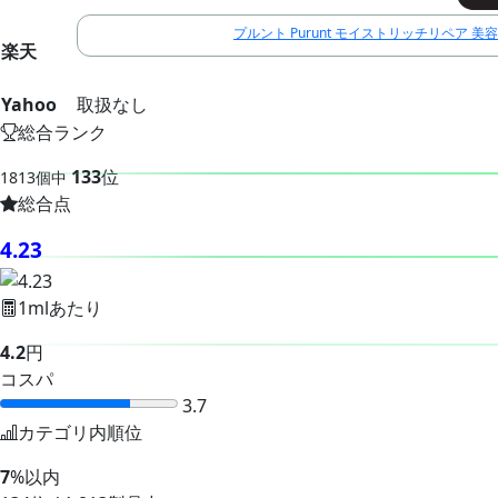
プルント Purunt モイストリッチリペア 
楽天
Yahoo
取扱なし
総合ランク
133
位
1813個中
総合点
4.23
1mlあたり
4.2
円
コスパ
3.7
カテゴリ内順位
7
%以内