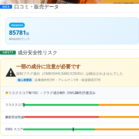
口コミ・販売データ
DATA
Amazon
85781
位
Amazonランク
成分安全性リスク
SAFETY
一部の成分に注意が必要です
⚠️
規制フラグ成分（CMR/SVHC/IARC/CIR/EU）は検出されませんでした
皮膚感作性3件・アレルゲン1件・経皮吸収37件
個人差要因
|
|
●
リスクスコア
0
/100
✓
フラグ成分
0
件
EWG
26
件評価済み
リスクスコア
解析安全性値
EWG スコア