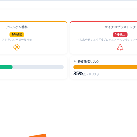
アレルゲン香料
マイクロプラスチック
1件検出
1件検出
アトラスシーダー樹皮油
(加水分解シルク/PGプロピルメチルシランジオ
経皮吸収リスク
35%
低〜中リスク