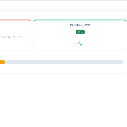
内分泌かく乱性
なし
ール)クロスポリマー