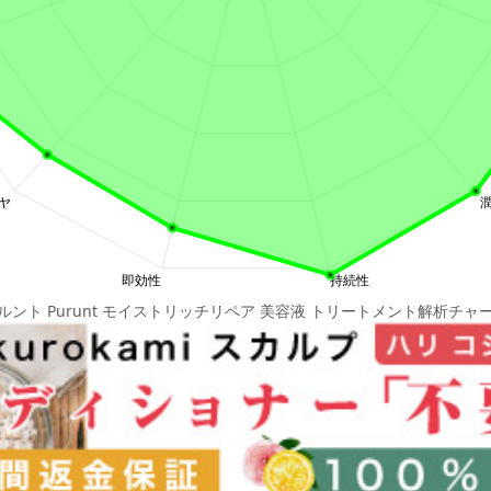
ルント Purunt モイストリッチリペア 美容液 トリートメント解析チャ