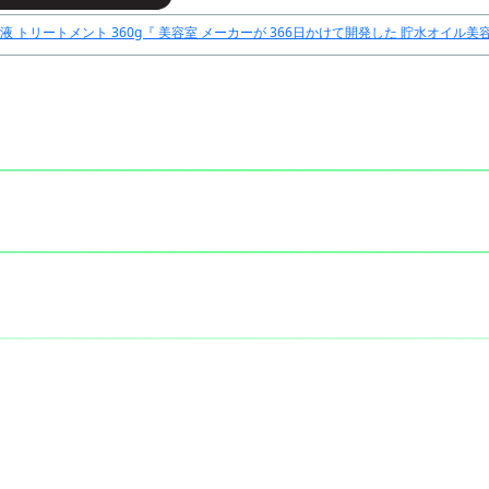
美容液 トリートメント 360g『 美容室 メーカーが 366日かけて開発した 貯水オイル美