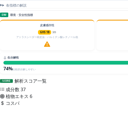
各指標の解説
環境・安全性指標
ENV
皮膚感作性
GHS 1B
3件
アトラスシーダー樹皮油・パルミチン酸レチノール他
生分解性
74%
比較的分解しやすい
解析スコア一覧
SCORE
成分数
37
植物エキス
6
コスパ