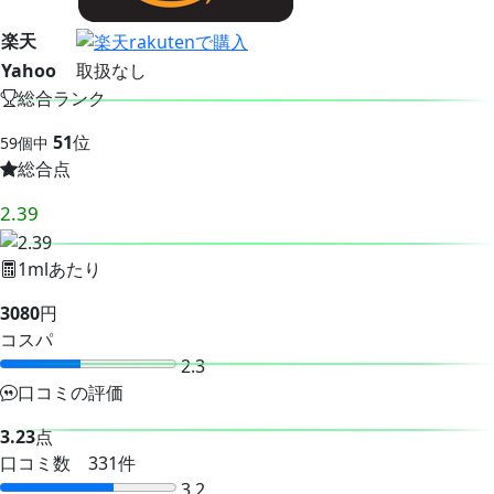
楽天
Yahoo
取扱なし
総合ランク
51
位
59個中
総合点
2.39
1mlあたり
3080
円
コスパ
2.3
口コミの評価
3.23
点
口コミ数 331件
3.2