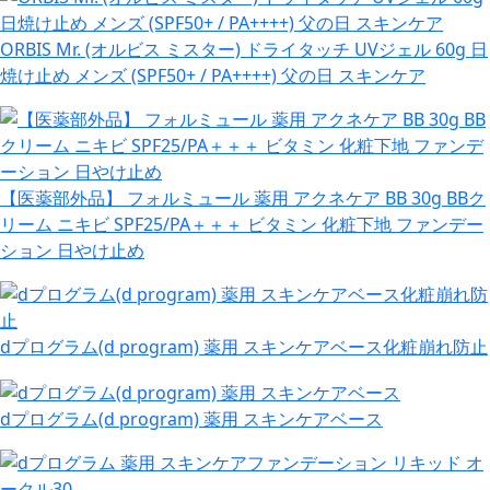
ORBIS Mr. (オルビス ミスター) ドライタッチ UVジェル 60g 日
焼け止め メンズ (SPF50+ / PA++++) 父の日 スキンケア
【医薬部外品】 フォルミュール 薬用 アクネケア BB 30g BBク
リーム ニキビ SPF25/PA＋＋＋ ビタミン 化粧下地 ファンデー
ション 日やけ止め
dプログラム(d program) 薬用 スキンケアベース化粧崩れ防止
dプログラム(d program) 薬用 スキンケアベース