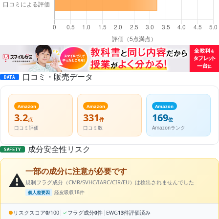
口コミ・販売データ
DATA
Amazon
Amazon
Amazon
3.2
331
169
点
件
位
口コミ評価
口コミ数
Amazonランク
成分安全性リスク
SAFETY
一部の成分に注意が必要です
⚠️
規制フラグ成分（CMR/SVHC/IARC/CIR/EU）は検出されませんでした
経皮吸収18件
個人差要因
|
|
●
リスクスコア
0
/100
✓
フラグ成分
0
件
EWG
13
件評価済み