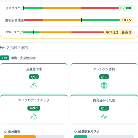
0 / 100
リスクスコア
3.0 / 5
解析安全性値
平均 2.2
最高 3
EWG スコア
各指標の解説
環境・安全性指標
ENV
皮膚感作性
アレルゲン香料
なし
なし
マイクロプラスチック
内分泌かく乱性
未検出
なし
生分解性
経皮吸収リスク