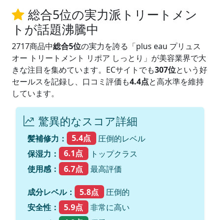
総合5位の実力派トリートメン
トが話題沸騰中
2717商品中
総合5位
の実力を誇る「plus eau プリュス
オー トリートメント リポア しっとり」が美容業界で大
きな注目を集めています。ECサイトでも
307位
という好
セールスを記録し、口コミ評価も
4.4点
と高水準を維持
しています。
驚異的なスコア詳細
髪補修力：
5.4点
圧倒的レベル
保湿力：
6.1点
トップクラス
使用感：
6.7点
最高評価
成分レベル：
5.8点
圧倒的
安全性：
5.9点
非常に高い