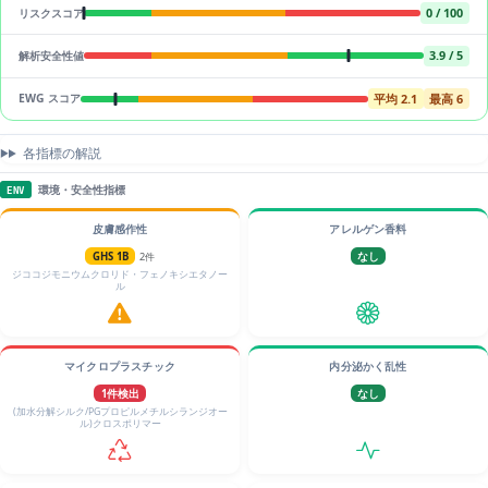
0 / 100
リスクスコア
3.9 / 5
解析安全性値
平均 2.1
最高 6
EWG スコア
各指標の解説
環境・安全性指標
ENV
皮膚感作性
アレルゲン香料
GHS 1B
2件
なし
ジココジモニウムクロリド・フェノキシエタノー
ル
マイクロプラスチック
内分泌かく乱性
1件検出
なし
(加水分解シルク/PGプロピルメチルシランジオー
ル)クロスポリマー