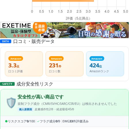
口コミ・販売データ
DATA
Amazon
Amazon
Amazon
3.3
231
424
点
件
位
口コミ評価
口コミ数
Amazonランク
成分安全性リスク
SAFETY
安全性が高い商品です
🛡️
規制フラグ成分（CMR/SVHC/IARC/CIR/EU）は検出されませんでした
皮膚感作性2件・経皮吸収45件
個人差要因
|
|
●
リスクスコア
0
/100
✓
フラグ成分
0
件
EWG
33
件評価済み