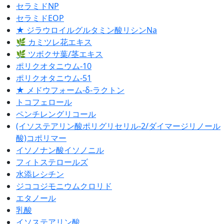
セラミドNP
セラミドEOP
★ ジラウロイルグルタミン酸リシンNa
🌿 カミツレ花エキス
🌿 ツボクサ葉/茎エキス
ポリクオタニウム-10
ポリクオタニウム-51
★ メドウフォーム-δ-ラクトン
トコフェロール
ペンチレングリコール
(イソステアリン酸ポリグリセリル-2/ダイマージリノール
酸)コポリマー
イソノナン酸イソノニル
フィトステロールズ
水添レシチン
ジココジモニウムクロリド
エタノール
乳酸
イソステアリン酸