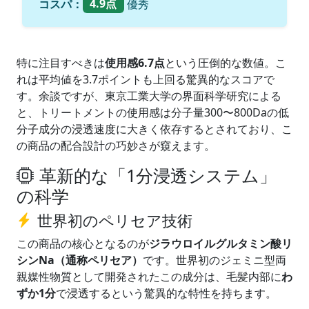
コスパ：
4.9点
優秀
特に注目すべきは
使用感6.7点
という圧倒的な数値。こ
れは平均値を3.7ポイントも上回る驚異的なスコアで
す。余談ですが、東京工業大学の界面科学研究による
と、トリートメントの使用感は分子量300〜800Daの低
分子成分の浸透速度に大きく依存するとされており、こ
の商品の配合設計の巧妙さが窺えます。
革新的な「1分浸透システム」
の科学
世界初のペリセア技術
この商品の核心となるのが
ジラウロイルグルタミン酸リ
シンNa（通称ペリセア）
です。世界初のジェミニ型両
親媒性物質として開発されたこの成分は、毛髪内部に
わ
ずか1分
で浸透するという驚異的な特性を持ちます。