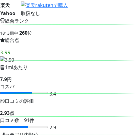
楽天
Yahoo
取扱なし
総合ランク
260
位
1813個中
総合点
3.99
1mlあたり
7.9
円
コスパ
3.4
口コミの評価
2.93
点
口コミ数 91件
2.9
カテゴリ内順位