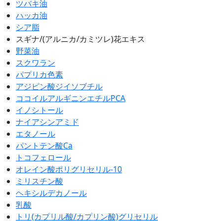
ツバキ油
ハッカ油
シア脂
スギナ/(アルニカ/カミツレ)花エキス
野菜油
スクワラン
パプリカ色素
アジピン酸ジイソブチル
ココイルアルギニンエチルPCA
イノシトール
ナイアシンアミド
エタノール
パントテン酸Ca
トコフェロール
オレイン酸ポリグリセリル-10
ミリスチン酸
ヘキシルデカノール
乳酸
トリ(カプリル酸/カプリン酸)グリセリル