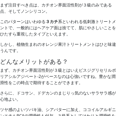
まず注目すべき点は、カチオン界面活性剤が３級のみである
点、そしてノンシリコン。
このパターンはいわゆる
３カチ
系といわれる低刺激トリートメ
ントで、一般的にはヘアケア面は捨てて、肌にやさしいことを
ひたすら重視したタイプといえます。
しかし、植物生まれのオレンジ果汁トリートメントはひと味違
うんです。
どんなメリットがある？
まず、カチオン界面活性剤が３級とはいえビスジグリセリルポ
リアシルアジペート-2がベースなのは心強いですね。豊かな潤
滑性をこの時点で期待することができます。
さらに、ドコサン、ドデカンのまじりっ気のないサラサラ感が
心地よい。
ツヤ感のよいツバキ油、シアバターに加え、ココイルアルギニ
ンエチルPCAの潤滑性も付与。３級系としてはわりと潤滑性を