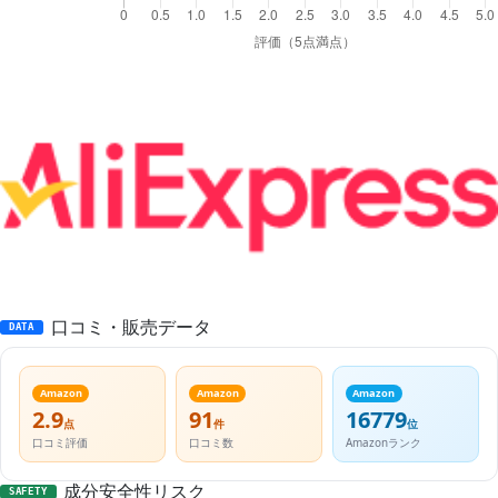
口コミ・販売データ
DATA
Amazon
Amazon
Amazon
2.9
91
16779
点
件
位
口コミ評価
口コミ数
Amazonランク
成分安全性リスク
SAFETY