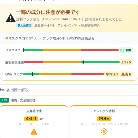
一部の成分に注意が必要です
⚠️
規制フラグ成分（CMR/SVHC/IARC/CIR/EU）は検出されませんでした
皮膚感作性4件・アレルゲン7件・経皮吸収40件
個人差要因
|
|
●
リスクスコア
0
/100
✓
フラグ成分
0
件
EWG
31
件評価済み
0 / 100
リスクスコア
3.1 / 5
解析安全性値
平均 2.1
最高 6
EWG スコア
各指標の解説
環境・安全性指標
ENV
皮膚感作性
アレルゲン香料
GHS 1B
4件
7件検出
オレンジ油・ハッカ油他
オレンジフラワー水・オレンジ果汁他