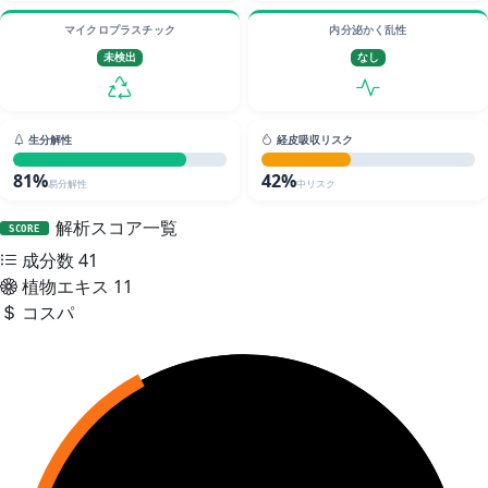
マイクロプラスチック
内分泌かく乱性
未検出
なし
生分解性
経皮吸収リスク
81%
42%
易分解性
中リスク
解析スコア一覧
SCORE
成分数
41
植物エキス
11
コスパ