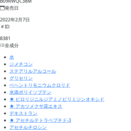
B09RWQC38M
発売日
2022年2月7日
ID
8381
全成分
水
ジメチコン
ステアリルアルコール
グリセリン
ベヘントリモニウムクロリド
水添ポリイソブテン
★ ピロリジニルジアミノピリミジンオキシド
★ アカツメクサ花エキス
デキストラン
★ アセチルテトラペプチド-3
アセチルチロシン