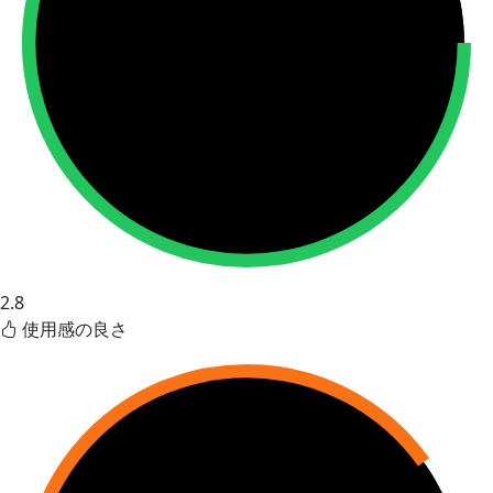
2.8
使用感の良さ