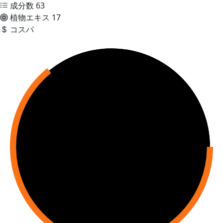
成分数
63
植物エキス
17
コスパ