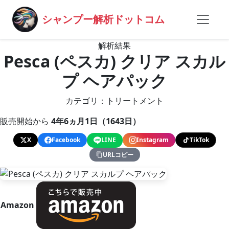
シャンプー解析ドットコム
解析結果
Pesca (ペスカ) クリア スカル
プ ヘアパック
カテゴリ：トリートメント
販売開始から
4年6ヵ月1日（1643日）
X
Facebook
LINE
Instagram
TikTok
URLコピー
Amazon