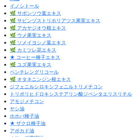
イノシトール
🌿 サボンソウ葉エキス
🌿 サピンヅストリホリアツス果実エキス
🌿 アカヤジオウ根エキス
🌿 ウメ果実エキス
🌿 ソメイヨシノ葉エキス
🌿 カミツレ花エキス
★ コーヒー種子エキス
🌿 ユズ果実エキス
ペンチレングリコール
🌿 オタネニンジン根エキス
ジフェニルシロキシフェニルトリメチコン
トリポリヒドロキシステアリン酸ジペンタエリスリチル
アモジメチコン
ヤシ油
ホホバ種子油
★ ザクロ種子油
アボカド油