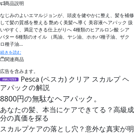
商品説明
なじみのよいエマルジョンが、頭皮を健やかに整え、髪を補修
して髪の質感を整える 艶めく美髪へ導く 美容液ヘアパック 扱
いやすく、満足できる仕上がりへ 4種類のヒアルロン酸 シア
バター 6種類のオイル （馬油、ヤシ油、ホホバ種子油、ザク
ロ種子油…
続きを読む
関連商品
広告を含みます。
Pesca (ペスカ) クリア スカルプ ヘ
ANALYZED
アパックの解説
8800円の無駄なヘアパック。
あなたの髪、本当にケアできてる？高級成
分の真価を探る
スカルプケアの落とし穴？意外な真実が明