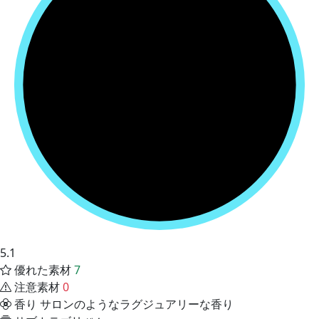
5.1
優れた素材
7
注意素材
0
香り
サロンのようなラグジュアリーな香り