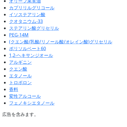
オリーブ果実油
カプリリルグリコール
イソステアリン酸
クオタニウム-33
ステアリン酸グリセリル
PEG-14M
(クエン酸/乳酸/リノール酸/オレイン酸)グリセリル
ポリソルベート60
1,2-ヘキサンジオール
アルギニン
クエン酸
エタノール
トロポロン
香料
変性アルコール
フェノキシエタノール
広告を含みます。