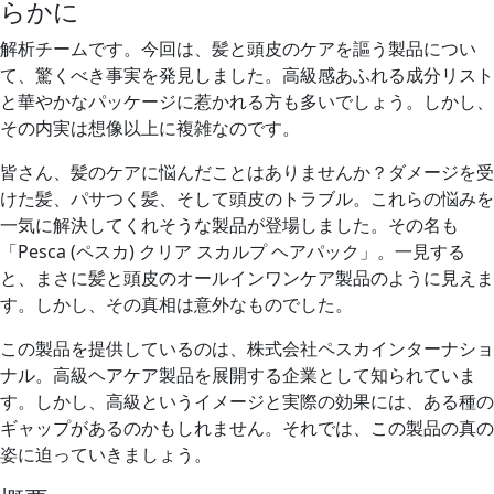
らかに
解析チームです。今回は、髪と頭皮のケアを謳う製品につい
て、驚くべき事実を発見しました。高級感あふれる成分リスト
と華やかなパッケージに惹かれる方も多いでしょう。しかし、
その内実は想像以上に複雑なのです。
皆さん、髪のケアに悩んだことはありませんか？ダメージを受
けた髪、パサつく髪、そして頭皮のトラブル。これらの悩みを
一気に解決してくれそうな製品が登場しました。その名も
「Pesca (ペスカ) クリア スカルプ ヘアパック」。一見する
と、まさに髪と頭皮のオールインワンケア製品のように見えま
す。しかし、その真相は意外なものでした。
この製品を提供しているのは、株式会社ペスカインターナショ
ナル。高級ヘアケア製品を展開する企業として知られていま
す。しかし、高級というイメージと実際の効果には、ある種の
ギャップがあるのかもしれません。それでは、この製品の真の
姿に迫っていきましょう。