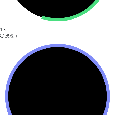
1.5
浸透力