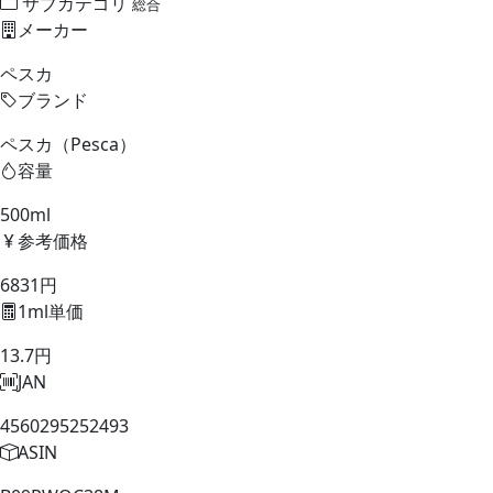
サブカテゴリ
総合
メーカー
ペスカ
ブランド
ペスカ（Pesca）
容量
500ml
参考価格
6831円
1ml単価
13.7円
JAN
4560295252493
ASIN