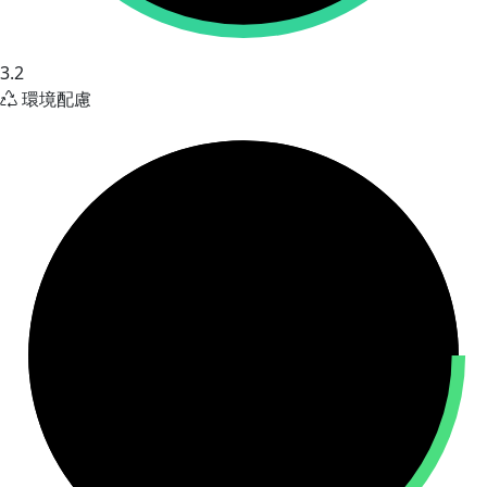
3.2
環境配慮