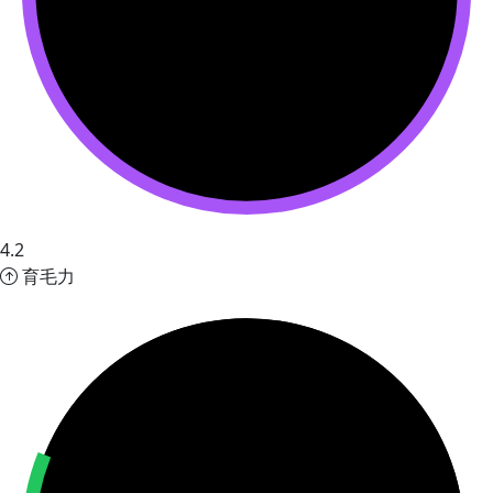
4.2
育毛力