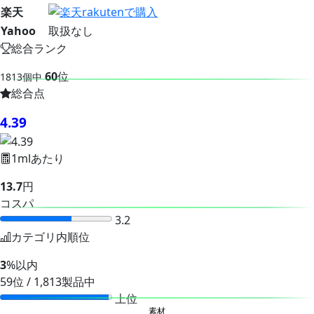
楽天
Yahoo
取扱なし
総合ランク
60
位
1813個中
総合点
4.39
1mlあたり
13.7
円
コスパ
3.2
カテゴリ内順位
3
%以内
59位 / 1,813製品中
上位