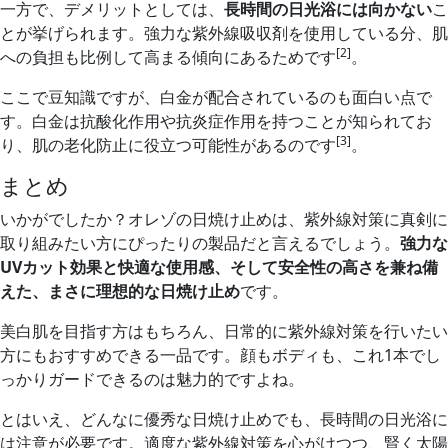
一方で、デメリットとしては、
長時間の日光浴には向かない
こ
とが挙げられます。強力な紫外線吸収剤を使用している分、肌
[2]
への負担も比例して高まる傾向にあるためです
。
ここで豆知識ですが、白金が配合されているのも面白い点で
す。白金は抗酸化作用や抗炎症作用を持つことが知られてお
[3]
り、肌の老化防止に役立つ可能性があるのです
。
まとめ
いかがでしたか？オレゾの日焼け止めは、紫外線対策に真剣に
取り組みたい方にぴったりの製品だと言えるでしょう。
強力な
UVカット効果と快適な使用感、そして安全性の高さを兼ね備
えた、まさに理想的な日焼け止め
です。
美白肌を目指す方はもちろん、日常的に紫外線対策を行いたい
方にもおすすめできる一品です。顔もボディも、これ1本でし
っかりガードできるのは魅力的ですよね。
とはいえ、どんなに優秀な日焼け止めでも、長時間の日光浴に
は注意が必要です。適度な紫外線対策を心がけつつ、賢く太陽