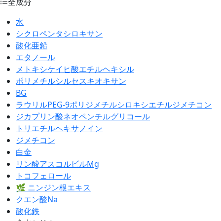
全成分
水
シクロペンタシロキサン
酸化亜鉛
エタノール
メトキシケイヒ酸エチルヘキシル
ポリメチルシルセスキオキサン
BG
ラウリルPEG-9ポリジメチルシロキシエチルジメチコン
ジカプリン酸ネオペンチルグリコール
トリエチルヘキサノイン
ジメチコン
白金
リン酸アスコルビルMg
トコフェロール
🌿 ニンジン根エキス
クエン酸Na
酸化鉄