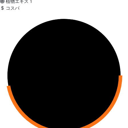
植物エキス
1
コスパ