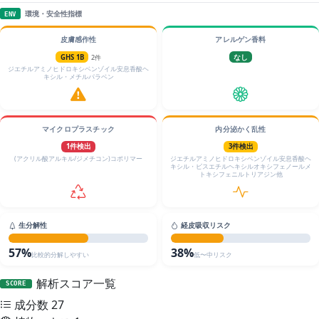
環境・安全性指標
ENV
皮膚感作性
アレルゲン香料
GHS 1B
2件
なし
ジエチルアミノヒドロキシベンゾイル安息香酸ヘ
キシル・メチルパラベン
マイクロプラスチック
内分泌かく乱性
1件検出
3件検出
(アクリル酸アルキル/ジメチコン)コポリマー
ジエチルアミノヒドロキシベンゾイル安息香酸ヘ
キシル・ビスエチルヘキシルオキシフェノールメ
トキシフェニルトリアジン他
生分解性
経皮吸収リスク
57%
38%
比較的分解しやすい
低〜中リスク
解析スコア一覧
SCORE
成分数
27