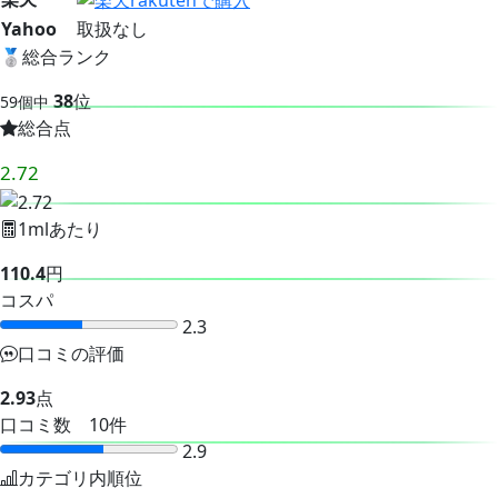
Yahoo
取扱なし
🥈
総合ランク
38
位
59個中
総合点
2.72
1mlあたり
110.4
円
コスパ
2.3
口コミの評価
2.93
点
口コミ数 10件
2.9
カテゴリ内順位