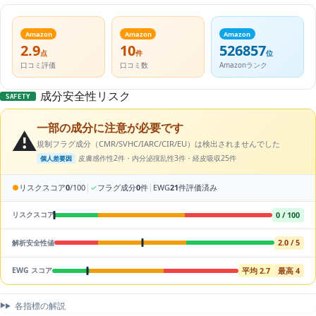
Amazon
Amazon
Amazon
2.9
10
526857
点
件
位
口コミ評価
口コミ数
Amazonランク
成分安全性リスク
SAFETY
一部の成分に注意が必要です
⚠️
規制フラグ成分（CMR/SVHC/IARC/CIR/EU）は検出されませんでした
皮膚感作性2件・内分泌撹乱性3件・経皮吸収25件
個人差要因
|
|
●
リスクスコア
0
/100
✓
フラグ成分
0
件
EWG
21
件評価済み
0 / 100
リスクスコア
2.0 / 5
解析安全性値
平均 2.7
最高 4
EWG スコア
各指標の解説