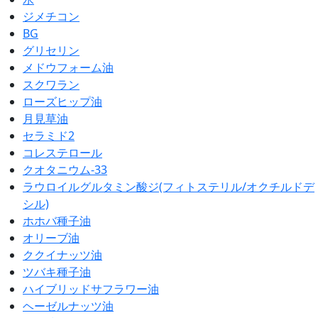
ジメチコン
BG
グリセリン
メドウフォーム油
スクワラン
ローズヒップ油
月見草油
セラミド2
コレステロール
クオタニウム-33
ラウロイルグルタミン酸ジ(フィトステリル/オクチルドデ
シル)
ホホバ種子油
オリーブ油
ククイナッツ油
ツバキ種子油
ハイブリッドサフラワー油
ヘーゼルナッツ油