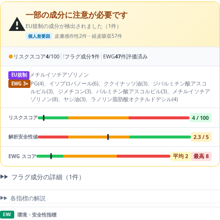
一部の成分に注意が必要です
⚠️
EU規制の成分が検出されました（1件）
皮膚感作性2件・経皮吸収57件
個人差要因
|
|
●
リスクスコア
4
/100
!
フラグ成分
1
件
EWG
47
件評価済み
メチルイソチアゾリノン
EU規制
PG(4)、イソプロパノール(6)、ククイナッツ油(3)、ジパルミチン酸アスコ
EWG 3+
ルビル(3)、ジメチコン(3)、パルミチン酸アスコルビル(3)、メチルイソチア
ゾリノン(8)、ヤシ油(3)、ラノリン脂肪酸オクチルドデシル(4)
4 / 100
リスクスコア
2.3 / 5
解析安全性値
平均 2
最高 8
EWG スコア
フラグ成分の詳細（1件）
各指標の解説
環境・安全性指標
ENV