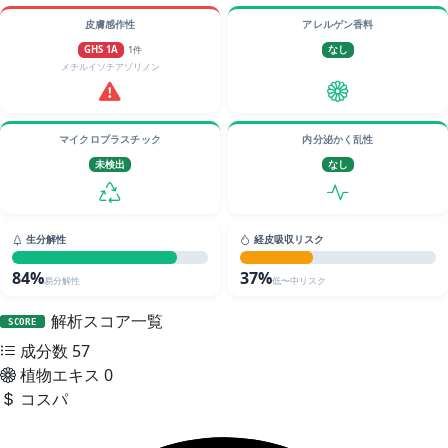
皮膚感作性
アレルゲン香料
GHS 1A
1件
なし
メチルイソチアゾリノン
マイクロプラスチック
内分泌かく乱性
未検出
なし
生分解性
経皮吸収リスク
84%
37%
易分解性
低〜中リスク
解析スコア一覧
SCORE
成分数
57
植物エキス
0
コスパ