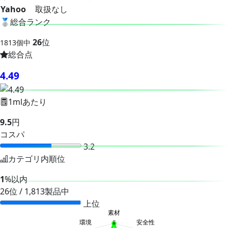
Yahoo
取扱なし
🥈
総合ランク
26
位
1813個中
総合点
4.49
1mlあたり
9.5
円
コスパ
3.2
カテゴリ内順位
1
%以内
26位 / 1,813製品中
上位