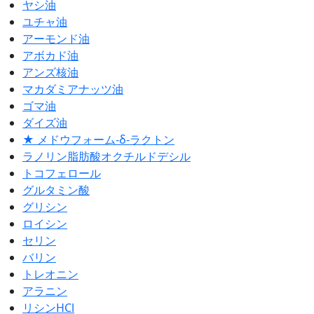
ヤシ油
ユチャ油
アーモンド油
アボカド油
アンズ核油
マカダミアナッツ油
ゴマ油
ダイズ油
★ メドウフォーム-δ-ラクトン
ラノリン脂肪酸オクチルドデシル
トコフェロール
グルタミン酸
グリシン
ロイシン
セリン
バリン
トレオニン
アラニン
リシンHCl