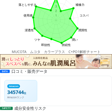
MUCOTA ムコタ カラープラス C+PO1解析チャート
口コミ・販売データ
DATA
Amazon
345744
位
Amazonランク
成分安全性リスク
SAFETY