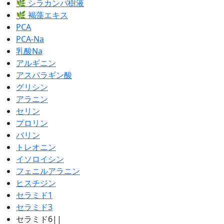
🌿 シラカンバ樹液
🌿 褐藻エキス
PCA
PCA-Na
乳酸Na
アルギニン
アスパラギン酸
グリシン
アラニン
セリン
プロリン
バリン
トレオニン
イソロイシン
フェニルアラニン
ヒスチジン
セラミド1
セラミド3
セラミド6||