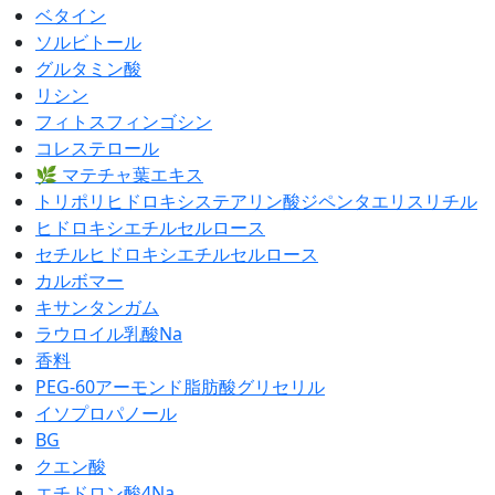
ベタイン
ソルビトール
グルタミン酸
リシン
フィトスフィンゴシン
コレステロール
🌿 マテチャ葉エキス
トリポリヒドロキシステアリン酸ジペンタエリスリチル
ヒドロキシエチルセルロース
セチルヒドロキシエチルセルロース
カルボマー
キサンタンガム
ラウロイル乳酸Na
香料
PEG-60アーモンド脂肪酸グリセリル
イソプロパノール
BG
クエン酸
エチドロン酸4Na