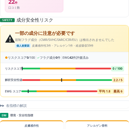
22
件
口コミ数
成分安全性リスク
SAFETY
一部の成分に注意が必要です
⚠️
規制フラグ成分（CMR/SVHC/IARC/CIR/EU）は検出されませんでした
皮膚感作性3件・アレルゲン1件・経皮吸収59件
個人差要因
|
|
●
リスクスコア
0
/100
✓
フラグ成分
0
件
EWG
42
件評価済み
0 / 100
リスクスコア
2.2 / 5
解析安全性値
平均 1.8
最高 6
EWG スコア
各指標の解説
環境・安全性指標
ENV
皮膚感作性
アレルゲン香料