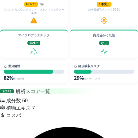
GHS 1B
3件
1件検出
ジココジモニウムクロリド・フェノキシエタノー
加水分解乳タンパク(牛乳)
ル他
マイクロプラスチック
内分泌かく乱性
未検出
なし
生分解性
経皮吸収リスク
82%
29%
易分解性
低〜中リスク
解析スコア一覧
SCORE
成分数
60
植物エキス
7
コスパ