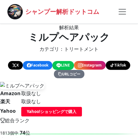
シャンプー解析ドットコム
解析結果
ミルプヘアパック
カテゴリ：トリートメント
X
Facebook
LINE
Instagram
TikTok
URLコピー
Amazon
取扱なし
楽天
取扱なし
Yahoo
Yahoo!ショッピングで購入
総合ランク
74
位
1813個中