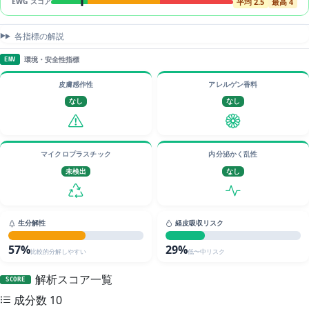
平均 2.5
最高 4
EWG スコア
各指標の解説
環境・安全性指標
ENV
皮膚感作性
アレルゲン香料
なし
なし
マイクロプラスチック
内分泌かく乱性
未検出
なし
生分解性
経皮吸収リスク
57%
29%
比較的分解しやすい
低〜中リスク
解析スコア一覧
SCORE
成分数
10