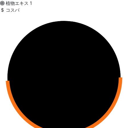
植物エキス
1
コスパ