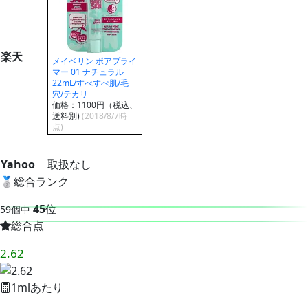
楽天
メイベリン ポアプライ
マー 01 ナチュラル
22mL/すべすべ肌/毛
穴/テカリ
価格：1100円（税込、
送料別)
(2018/8/7時
点)
Yahoo
取扱なし
🥈
総合ランク
45
位
59個中
総合点
2.62
1mlあたり