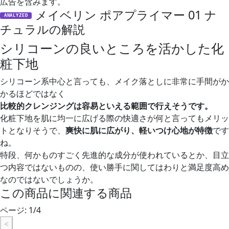
広告を含みます。
メイベリン ポアプライマー 01 ナ
ANALYZED
チュラルの解説
シリコーンの良いところを活かした化
粧下地
シリコーン系中心と言っても、メイク落としに非常に手間がか
かるほどではなく
比較的クレンジングは容易といえる範囲で行えそうです。
化粧下地を肌に均一に広げる際の快適さが何と言ってもメリッ
トとなりそうで、
爽快に肌に広がり、軽いつけ心地が特徴
です
ね。
特段、何かものすごく先進的な成分が使われているとか、目立
つ内容ではないものの、使い勝手に関してはわりと満足度高め
なのではないでしょうか。
この商品に関連する商品
ページ:
1
/
4
<