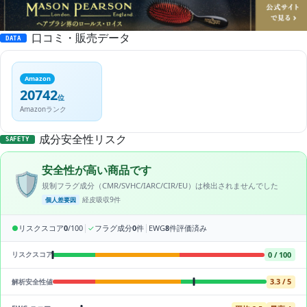
口コミ・販売データ
DATA
Amazon
20742
位
Amazonランク
成分安全性リスク
SAFETY
安全性が高い商品です
🛡️
規制フラグ成分（CMR/SVHC/IARC/CIR/EU）は検出されませんでした
経皮吸収9件
個人差要因
|
|
●
リスクスコア
0
/100
✓
フラグ成分
0
件
EWG
8
件評価済み
0 / 100
リスクスコア
3.3 / 5
解析安全性値