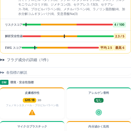
モニウムクロリド(6)、ジメチコン(3)、セテアレス-13(3)、セテアレ
ス-7(4)、プロピルパラベン(6)、メチルパラベン(4)、ラノリン脂肪酸(4)、加
水分解コムギタンパク(4)、安息香酸Na(3)
4 / 100
リスクスコア
2.3 / 5
解析安全性値
平均 2.5
最高 6
EWG スコア
フラグ成分の詳細（1件）
各指標の解説
環境・安全性指標
ENV
皮膚感作性
アレルゲン香料
GHS 1B
3件
なし
フェノキシエタノール・プロピルパラベン他
マイクロプラスチック
内分泌かく乱性