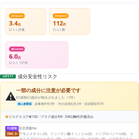
Amazon
Amazon
3.4
112
点
件
口コミ評価
口コミ数
@cosme
6.0
点
口コミ 151件
成分安全性リスク
SAFETY
一部の成分に注意が必要です
⚠️
EU規制の成分が検出されました（1件）
皮膚感作性3件・内分泌撹乱性2件・経皮吸収47件
個人差要因
|
|
●
リスクスコア
4
/100
!
フラグ成分
1
件
EWG
36
件評価済み
安息香酸Na
EU規制
アモジメチコン(3)、イソノナン酸イソノニル(3)、イソプロパノール(6)、コ
EWG 3+
カミドプロピルベタイン(3)、シクロペンタシロキサン(4)、ジステアリルジ