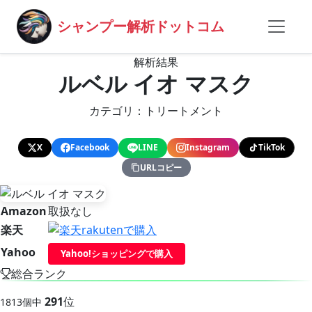
シャンプー解析ドットコム
解析結果
ルベル イオ マスク
カテゴリ：トリートメント
X
Facebook
LINE
Instagram
TikTok
URLコピー
Amazon
取扱なし
楽天
Yahoo
Yahoo!ショッピングで購入
総合ランク
291
位
1813個中