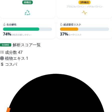
未検出
2件検出
プロピルパラベン・メチルパラベン
生分解性
経皮吸収リスク
74%
37%
比較的分解しやすい
低〜中リスク
解析スコア一覧
SCORE
成分数
47
植物エキス
1
コスパ