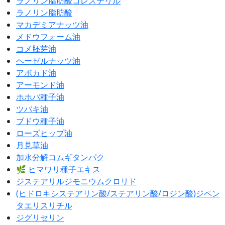
ラノリン脂肪酸コレステリル
ラノリン脂肪酸
マカデミアナッツ油
メドウフォーム油
コメ胚芽油
ヘーゼルナッツ油
アボカド油
アーモンド油
ホホバ種子油
ツバキ油
ブドウ種子油
ローズヒップ油
月見草油
加水分解コムギタンパク
🌿 ヒマワリ種子エキス
ジステアリルジモニウムクロリド
(ヒドロキシステアリン酸/ステアリン酸/ロジン酸)ジペン
タエリスリチル
ジグリセリン