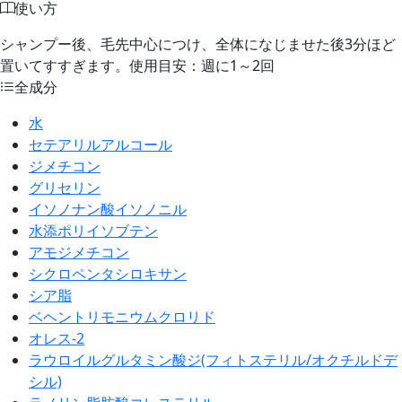
使い方
シャンプー後、毛先中心につけ、全体になじませた後3分ほど
置いてすすぎます。使用目安：週に1～2回
全成分
水
セテアリルアルコール
ジメチコン
グリセリン
イソノナン酸イソノニル
水添ポリイソブテン
アモジメチコン
シクロペンタシロキサン
シア脂
ベヘントリモニウムクロリド
オレス-2
ラウロイルグルタミン酸ジ(フィトステリル/オクチルドデ
シル)