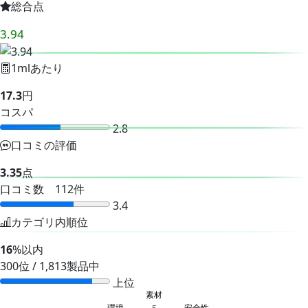
総合点
3.94
1mlあたり
17.3
円
コスパ
2.8
口コミの評価
3.35
点
口コミ数 112件
3.4
カテゴリ内順位
16
%以内
300位 / 1,813製品中
上位