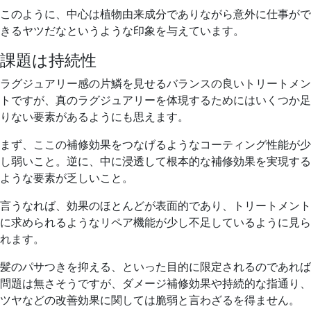
このように、中心は植物由来成分でありながら
意外に仕事がで
きるヤツだな
というような印象を与えています。
課題は持続性
ラグジュアリー感の片鱗を見せる
バランスの良い
トリートメン
トですが、真のラグジュアリーを体現するためには
いくつか足
りない要素があるようにも思えます。
まず、ここの補修効果をつなげるような
コーティング性能が少
し弱いこと。
逆に、中に浸透して根本的な補修効果を実現する
ような要素が乏しいこと。
言うなれば、
効果のほとんどが表面的であり
、トリートメント
に求められるようなリペア機能が少し不足しているように見ら
れます。
髪のパサつきを抑える、といった目的に限定されるのであれば
問題は無さそうですが、
ダメージ補修効果や持続的な指通り、
ツヤなどの改善
効果に関しては脆弱と言わざるを得ません。