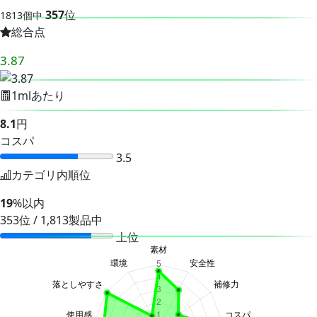
357
位
1813個中
総合点
3.87
1mlあたり
8.1
円
コスパ
3.5
カテゴリ内順位
19
%以内
353位 / 1,813製品中
上位