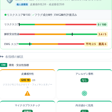
皮膚感作性2件・経皮吸収35件
個人差要因
|
|
●
リスクスコア
0
/100
✓
フラグ成分
0
件
EWG
26
件評価済み
0 / 100
リスクスコア
3.4 / 5
解析安全性値
平均 2.5
最高 6
EWG スコア
各指標の解説
環境・安全性指標
ENV
皮膚感作性
アレルゲン香料
GHS 1B
2件
なし
ジココジモニウムクロリド・フェノキシエタノー
ル
マイクロプラスチック
内分泌かく乱性
未検出
なし