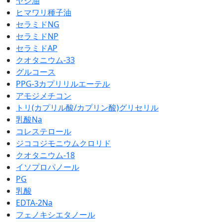
ヤシ油
ヒマワリ種子油
セラミドNG
セラミドNP
セラミドAP
クオタニウム-33
グルコース
PPG-3カプリリルエーテル
アモジメチコン
トリ(カプリル酸/カプリン酸)グリセリル
乳酸Na
コレステロール
ジココジモニウムクロリド
クオタニウム-18
イソプロパノール
PG
乳酸
EDTA-2Na
フェノキシエタノール