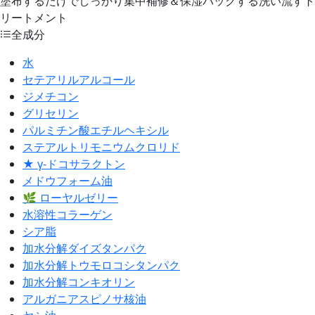
塗布するだけでしっかり集中補修＆保湿パックする洗い流すト
リートメント
全成分
水
セテアリルアルコール
ジメチコン
グリセリン
パルミチン酸エチルヘキシル
ステアルトリモニウムクロリド
★ γ-ドコサラクトン
メドウフォーム油
🌿 ローヤルゼリー
水溶性コラーゲン
シア脂
加水分解ダイズタンパク
加水分解トウモロコシタンパク
加水分解コンキオリン
アルガニアスピノサ核油