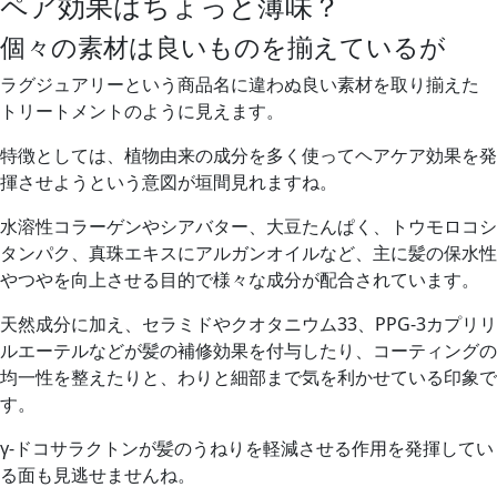
ペア効果はちょっと薄味？
個々の素材は良いものを揃えているが
ラグジュアリーという商品名に違わぬ
良い素材を取り揃えた
トリートメントのように見えます。
特徴としては、植物由来の成分を多く使ってヘアケア効果を発
揮させようという意図が垣間見れますね。
水溶性コラーゲンやシアバター、大豆たんぱく、トウモロコシ
タンパク、真珠エキスにアルガンオイルなど、
主に髪の保水性
やつやを向上させる目的で様々な成分が配合されています。
天然成分に加え、セラミドやクオタニウム33、PPG-3カプリリ
ルエーテルなどが
髪の補修効果を付与したり、コーティングの
均一性を整えたり
と、わりと細部まで気を利かせている印象で
す。
γ-ドコサラクトンが髪のうねりを軽減させる作用を発揮してい
る面も見逃せませんね。