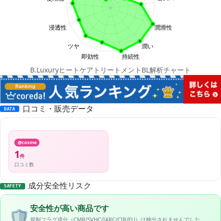
B.LuxuryヒートケアトリートメントBL解析チャート
口コミ・販売データ
DATA
@cosme
1
件
口コミ数
成分安全性リスク
SAFETY
安全性が高い商品です
🛡️
規制フラグ成分（CMR/SVHC/IARC/CIR/EU）は検出されませんでした