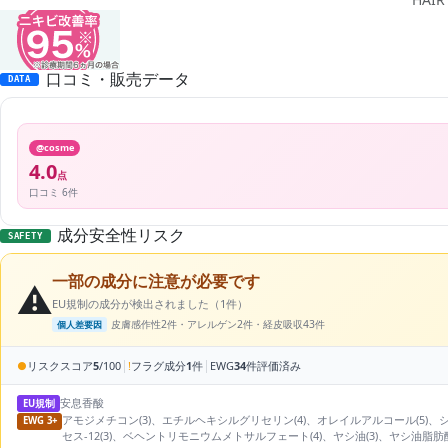
口コミ・販売データ
DATA
@cosme
4.0
点
口コミ 6件
成分安全性リスク
SAFETY
一部の成分に注意が必要です
⚠️
EU規制の成分が検出されました（1件）
皮膚感作性2件・アレルゲン2件・経皮吸収43件
個人差要因
|
|
●
リスクスコア
5
/100
!
フラグ成分
1
件
EWG
34
件評価済み
安息香酸
EU規制
アモジメチコン(3)、エチルヘキシルグリセリン(4)、オレイルアルコール(5)、
EWG 3+
セス-12(3)、ベヘントリモニウムメトサルフェート(4)、ヤシ油(3)、ヤシ油脂肪酸