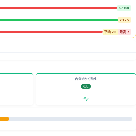
5 / 100
2.1 / 5
平均 2.6
最高 7
内分泌かく乱性
なし