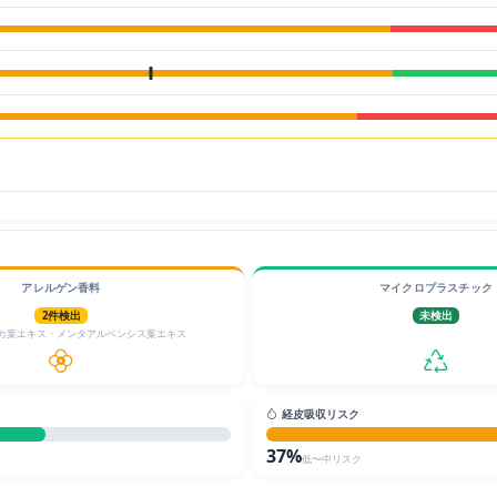
アレルゲン香料
マイクロプラスチック
2件検出
未検出
カ葉エキス・メンタアルベンシス葉エキス
経皮吸収リスク
37%
低〜中リスク