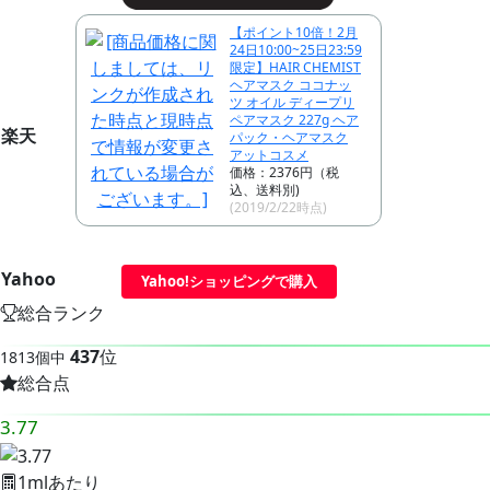
【ポイント10倍！2月
24日10:00~25日23:59
限定】HAIR CHEMIST
ヘアマスク ココナッ
ツ オイル ディープリ
ペアマスク 227g ヘア
楽天
パック・ヘアマスク
アットコスメ
価格：2376円（税
込、送料別)
(2019/2/22時点)
Yahoo
Yahoo!ショッピングで購入
総合ランク
437
位
1813個中
総合点
3.77
1mlあたり