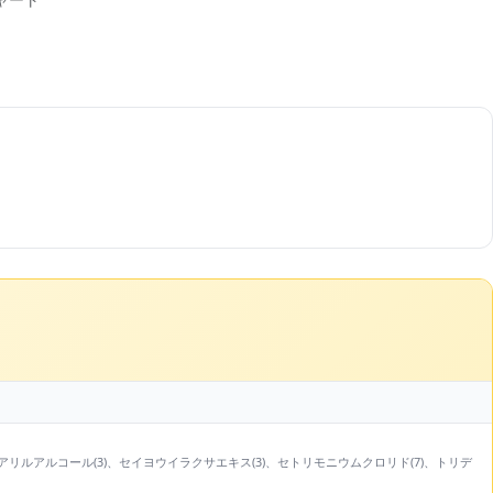
アリルアルコール(3)、セイヨウイラクサエキス(3)、セトリモニウムクロリド(7)、トリデ