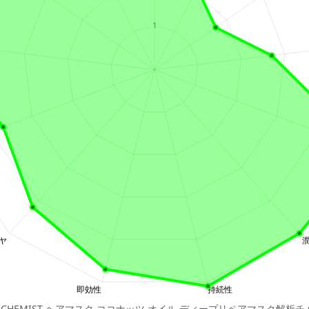
R CHEMIST ヘアマスク ココナッツ オイル ディープリペアマスク解析