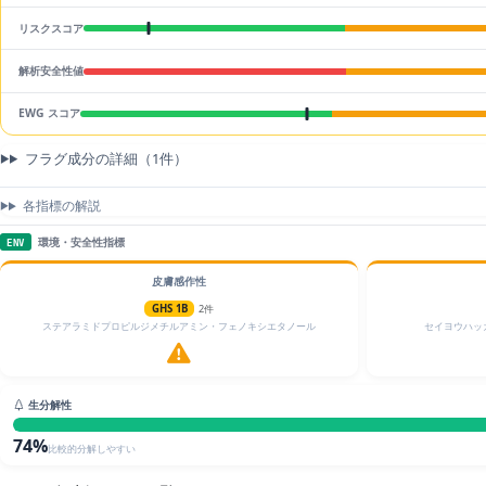
リスクスコア
解析安全性値
EWG スコア
フラグ成分の詳細（1件）
各指標の解説
環境・安全性指標
ENV
皮膚感作性
GHS 1B
2件
ステアラミドプロピルジメチルアミン・フェノキシエタノール
セイヨウハッ
生分解性
74%
比較的分解しやすい