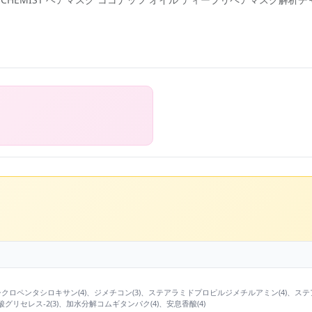
シクロペンタシロキサン(4)、ジメチコン(3)、ステアラミドプロピルジメチルアミン(4)、ステ
グリセレス-2(3)、加水分解コムギタンパク(4)、安息香酸(4)