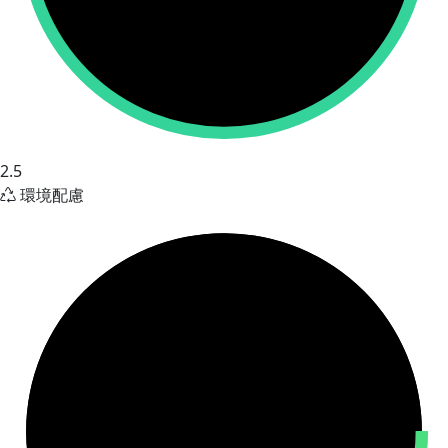
2.5
環境配慮