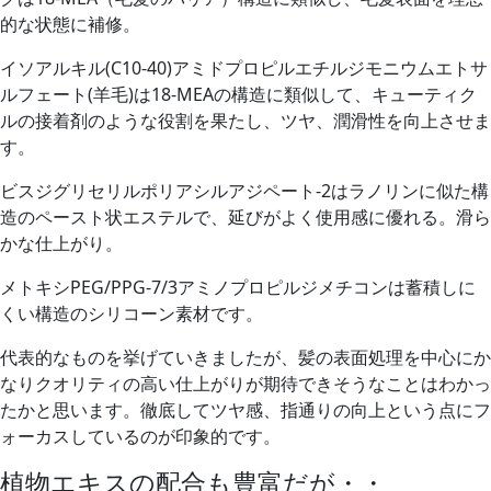
的な状態に補修。
イソアルキル(C10-40)アミドプロピルエチルジモニウムエトサ
ルフェート(羊毛)は18-MEAの構造に類似して、キューティク
ルの接着剤のような役割を果たし、ツヤ、潤滑性を向上させま
す。
ビスジグリセリルポリアシルアジペート-2はラノリンに似た構
造のペースト状エステルで、延びがよく使用感に優れる。滑ら
かな仕上がり。
メトキシPEG/PPG-7/3アミノプロピルジメチコンは蓄積しに
くい構造のシリコーン素材です。
代表的なものを挙げていきましたが、髪の表面処理を中心にか
なりクオリティの高い仕上がりが期待できそうなことはわかっ
たかと思います。徹底してツヤ感、指通りの向上という点にフ
ォーカスしているのが印象的です。
植物エキスの配合も豊富だが・・