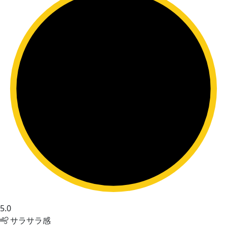
5.0
サラサラ感