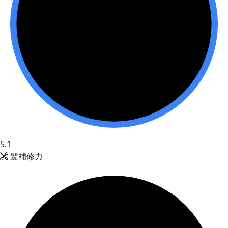
5.1
髪補修力