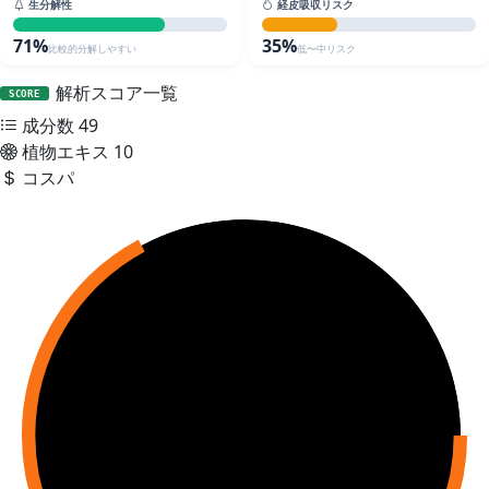
生分解性
経皮吸収リスク
71%
35%
比較的分解しやすい
低〜中リスク
解析スコア一覧
SCORE
成分数
49
植物エキス
10
コスパ