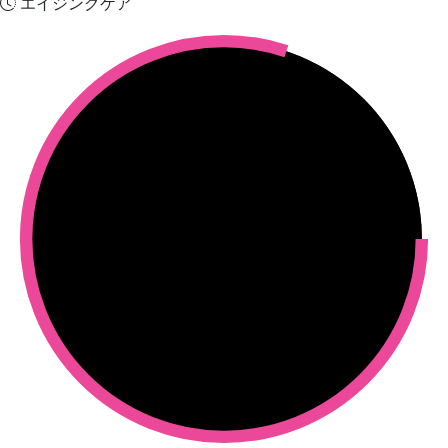
エイジングケア