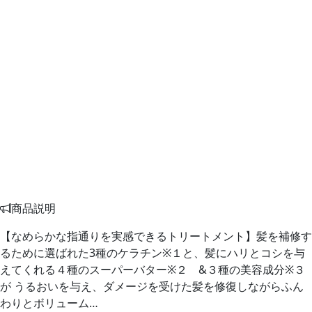
商品説明
【なめらかな指通りを実感できるトリートメント】髪を補修す
るために選ばれた3種のケラチン※１と、髪にハリとコシを与
えてくれる４種のスーパーバター※２ &３種の美容成分※３
が うるおいを与え、ダメージを受けた髪を修復しながらふん
わりとボリューム…