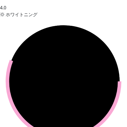
4.0
ホワイトニング