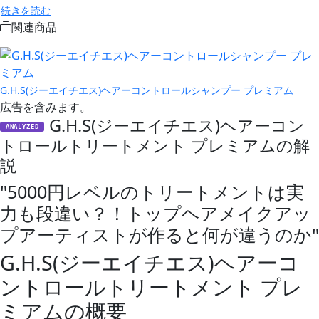
続きを読む
関連商品
G.H.S(ジーエイチエス)ヘアーコントロールシャンプー プレミアム
広告を含みます。
G.H.S(ジーエイチエス)ヘアーコン
ANALYZED
トロールトリートメント プレミアムの解
説
"5000円レベルのトリートメントは実
力も段違い？！トップヘアメイクアッ
プアーティストが作ると何が違うのか"
G.H.S(ジーエイチエス)ヘアーコ
ントロールトリートメント プレ
ミアムの概要