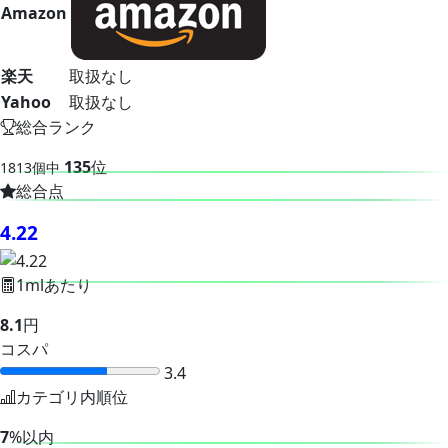
Amazon
楽天
取扱なし
Yahoo
取扱なし
総合ランク
135
位
1813個中
総合点
4.22
1mlあたり
8.1
円
コスパ
3.4
カテゴリ内順位
7
%以内