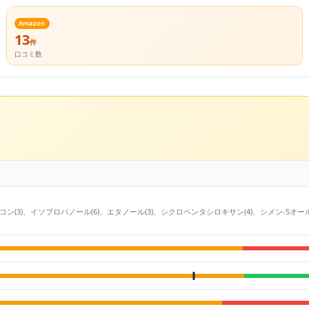
Amazon
13
件
口コミ数
ン(3)、イソプロパノール(6)、エタノール(3)、シクロペンタシロキサン(4)、シメン-5オー