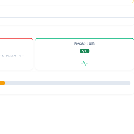
内分泌かく乱性
なし
ール)クロスポリマー