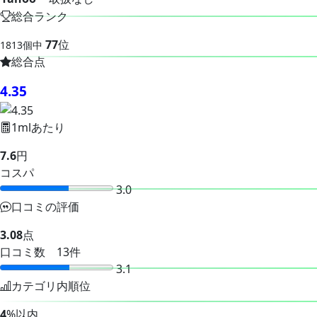
総合ランク
77
位
1813個中
総合点
4.35
1mlあたり
7.6
円
コスパ
3.0
口コミの評価
3.08
点
口コミ数 13件
3.1
カテゴリ内順位
4
%以内