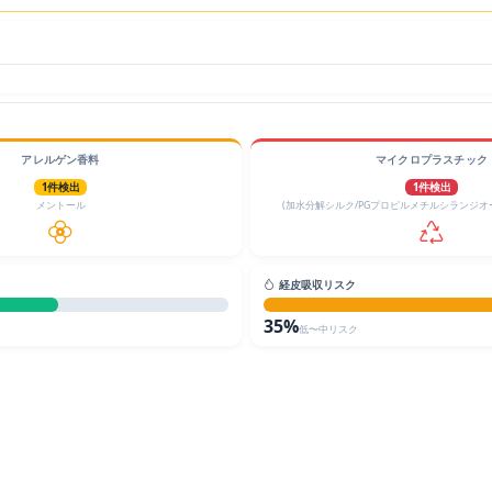
アレルゲン香料
マイクロプラスチック
1件検出
1件検出
メントール
(加水分解シルク/PGプロピルメチルシランジオ
経皮吸収リスク
35%
低〜中リスク