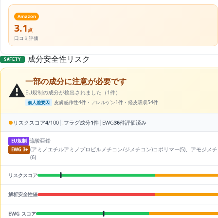
Amazon
3.1
点
口コミ評価
成分安全性リスク
SAFETY
一部の成分に注意が必要です
⚠️
EU規制の成分が検出されました（1件）
皮膚感作性4件・アレルゲン1件・経皮吸収54件
個人差要因
|
|
●
リスクスコア
4
/100
!
フラグ成分
1
件
EWG
36
件評価済み
硫酸亜鉛
EU規制
(アミノエチルアミノプロピルメチコン/ジメチコン)コポリマー(5)、アモジメチコ
EWG 3+
(6)
リスクスコア
解析安全性値
EWG スコア