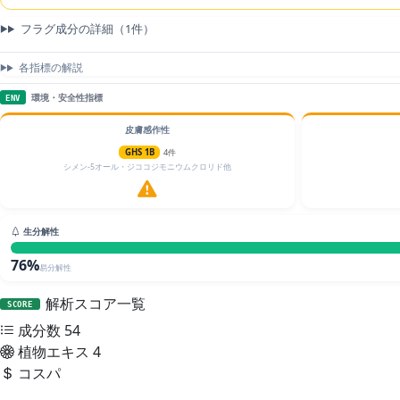
フラグ成分の詳細（1件）
各指標の解説
環境・安全性指標
ENV
皮膚感作性
GHS 1B
4件
シメン-5オール・ジココジモニウムクロリド他
生分解性
76%
易分解性
解析スコア一覧
SCORE
成分数
54
植物エキス
4
コスパ