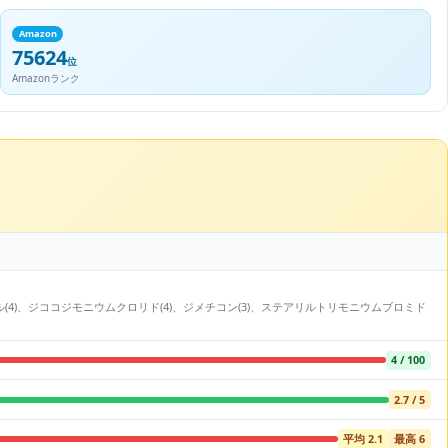
Amazon
75624
位
Amazonランク
ル(4)、ジココジモニウムクロリド(4)、ジメチコン(3)、ステアリルトリモニウムブロミド
4 / 100
2.7 / 5
平均 2.1
最高 6