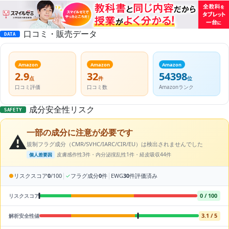
口コミ・販売データ
DATA
Amazon
Amazon
Amazon
2.9
32
54398
点
件
位
口コミ評価
口コミ数
Amazonランク
成分安全性リスク
SAFETY
一部の成分に注意が必要です
⚠️
規制フラグ成分（CMR/SVHC/IARC/CIR/EU）は検出されませんでした
皮膚感作性3件・内分泌撹乱性1件・経皮吸収44件
個人差要因
|
|
●
リスクスコア
0
/100
✓
フラグ成分
0
件
EWG
30
件評価済み
0 / 100
リスクスコア
3.1 / 5
解析安全性値