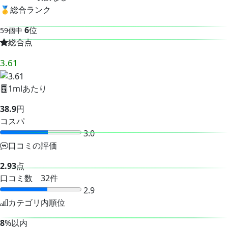
🥇
総合ランク
6
位
59個中
総合点
3.61
1mlあたり
38.9
円
コスパ
3.0
口コミの評価
2.93
点
口コミ数 32件
2.9
カテゴリ内順位
8
%以内