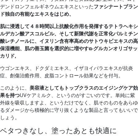
デンドロンフェルギネウムエキスといった
ファシナートブラン
ド独自の有能なエキスをはじめ、
肌に浸透して４８時間以上抗酸化作用を発揮するテトラヘキシ
ルデカン酸アスコルビル、そして新陳代謝を正常化パルミチン
酸レチノールに、イヌリン含有率高めのサトウキビエキスの高
保湿機能、肌の善玉菌を選択的に増やすα-グルカンオリゴサッ
カリド,
ウゴンエキス、ドクダミエキス、イザヨイバラエキスが抗炎
症、創傷治癒作用、皮脂コントロール効果などを付与。
このように、
美容液としてもトップクラスのエイジングケア効
果を持つ
UVケアミルク、というのがすごいのです。単純に紫
外線を吸収しますよ、というだけでなく、肌そのものをあらゆ
るダメージから積極的に守り抜くような製品と言ってもいいで
しょう。
ベタつきなし、塗ったあとも快適に