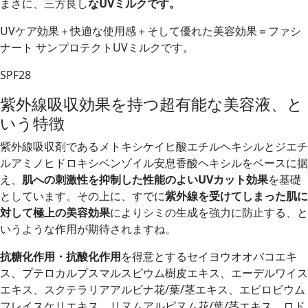
まさに、三方良し
なUVミルクです。
UVケア効果＋快適な使用感＋そして優れた美容効果＝ファシ
ナート サンプロテクトUVミルクです。
SPF28
紫外線吸収効果を持つ超有能な美容液、と
いう特徴
紫外線吸収剤であるメトキシケイヒ酸エチルヘキシルとジエチ
ルアミノヒドロキシベンゾイル安息香酸ヘキシルをベースに据
え、
肌への刺激性を抑制した性能のよいUVカット効果
を基礎
としています。その上に、すでに
紫外線を受けてしまった肌に
対して極上の美容効果
によりシミの生成を強力に防止する、と
いうような作用が期待されますね。
抗糖化作用・抗酸化作用
を得意とするセイヨウオオバコエキ
ス、プテロカルプスマルスピウム樹皮エキス、エーデルワイス
エキス、スクテラリアアルビナ花/葉/茎エキス、エピロビウム
フレイスケリエキス、リヌムアルピヌム花/葉/茎エキス、ロド