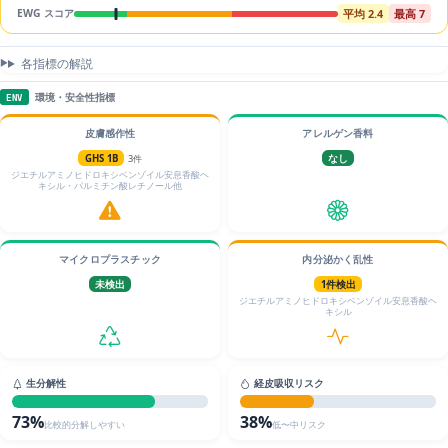
平均 2.4
最高 7
EWG スコア
各指標の解説
環境・安全性指標
ENV
皮膚感作性
アレルゲン香料
GHS 1B
3件
なし
ジエチルアミノヒドロキシベンゾイル安息香酸ヘ
キシル・パルミチン酸レチノール他
マイクロプラスチック
内分泌かく乱性
未検出
1件検出
ジエチルアミノヒドロキシベンゾイル安息香酸ヘ
キシル
生分解性
経皮吸収リスク
73%
38%
比較的分解しやすい
低〜中リスク