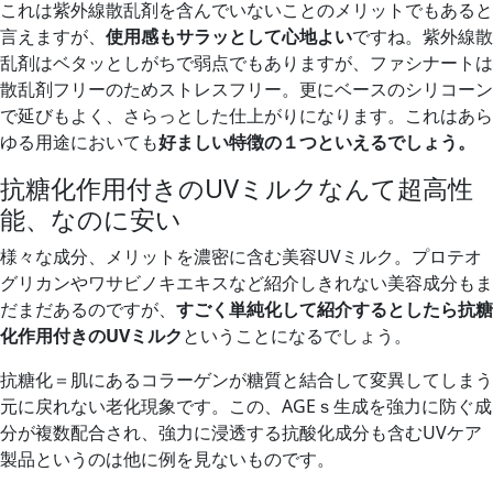
これは紫外線散乱剤を含んでいないことのメリットでもあると
言えますが、
使用感もサラッとして心地よい
ですね。紫外線散
乱剤はベタッとしがちで弱点でもありますが、ファシナートは
散乱剤フリーのためストレスフリー。更にベースのシリコーン
で延びもよく、さらっとした仕上がりになります。これはあら
ゆる用途においても
好ましい特徴の１つといえるでしょう。
抗糖化作用付きのUVミルクなんて超高性
能、なのに安い
様々な成分、メリットを濃密に含む美容UVミルク。プロテオ
グリカンやワサビノキエキスなど紹介しきれない美容成分もま
だまだあるのですが、
すごく単純化して紹介するとしたら抗糖
化作用付きのUVミルク
ということになるでしょう。
抗糖化＝肌にあるコラーゲンが糖質と結合して変異してしまう
元に戻れない老化現象です。この、AGEｓ生成を強力に防ぐ成
分が複数配合され、強力に浸透する抗酸化成分も含むUVケア
製品というのは他に例を見ないものです。