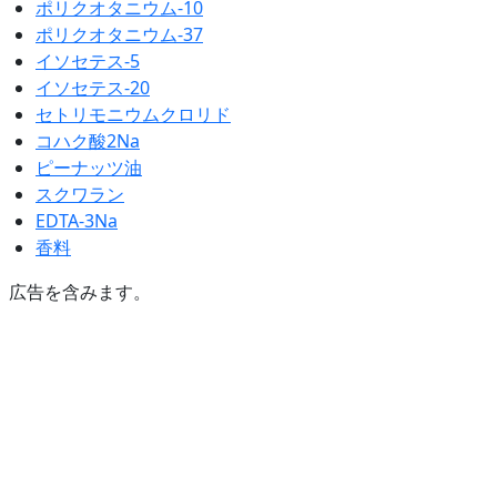
ポリクオタニウム-10
ポリクオタニウム-37
イソセテス-5
イソセテス-20
セトリモニウムクロリド
コハク酸2Na
ピーナッツ油
スクワラン
EDTA-3Na
香料
広告を含みます。