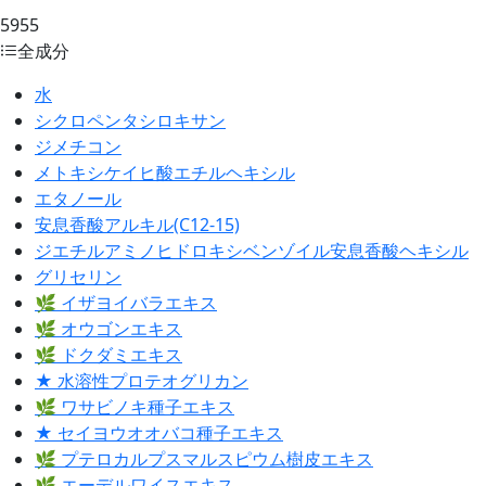
5955
全成分
水
シクロペンタシロキサン
ジメチコン
メトキシケイヒ酸エチルヘキシル
エタノール
安息香酸アルキル(C12-15)
ジエチルアミノヒドロキシベンゾイル安息香酸ヘキシル
グリセリン
🌿 イザヨイバラエキス
🌿 オウゴンエキス
🌿 ドクダミエキス
★ 水溶性プロテオグリカン
🌿 ワサビノキ種子エキス
★ セイヨウオオバコ種子エキス
🌿 プテロカルプスマルスピウム樹皮エキス
🌿 エーデルワイスエキス