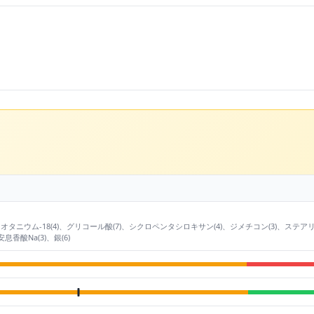
(6)、クオタニウム-18(4)、グリコール酸(7)、シクロペンタシロキサン(4)、ジメチコン(3)、
息香酸Na(3)、銀(6)