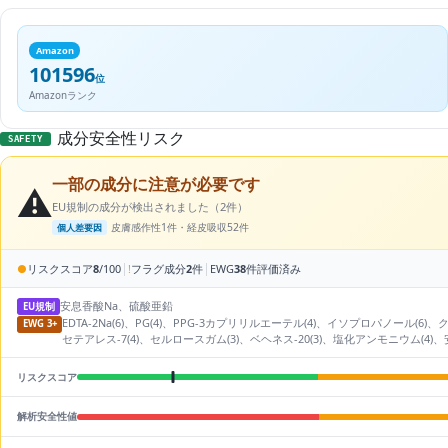
Amazon
101596
位
Amazonランク
成分安全性リスク
SAFETY
一部の成分に注意が必要です
⚠️
EU規制の成分が検出されました（2件）
皮膚感作性1件・経皮吸収52件
個人差要因
|
|
●
リスクスコア
8
/100
!
フラグ成分
2
件
EWG
38
件評価済み
安息香酸Na、硫酸亜鉛
EU規制
EDTA-2Na(6)、PG(4)、PPG-3カプリリルエーテル(4)、イソプロパノール
EWG 3+
セテアレス-7(4)、セルロースガム(3)、ベヘネス-20(3)、塩化アンモニウム(4)、安
リスクスコア
解析安全性値