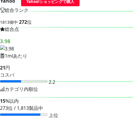
Yahoo
Yahoo!ショッピングで購入
総合ランク
272
位
1813個中
総合点
3.98
1mlあたり
21
円
コスパ
2.2
カテゴリ内順位
15
%以内
273位 / 1,813製品中
上位