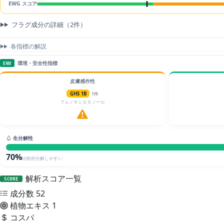
EWG スコア
フラグ成分の詳細（2件）
各指標の解説
環境・安全性指標
ENV
皮膚感作性
GHS 1B
1件
フェノキシエタノール
生分解性
70%
比較的分解しやすい
解析スコア一覧
SCORE
成分数
52
植物エキス
1
コスパ