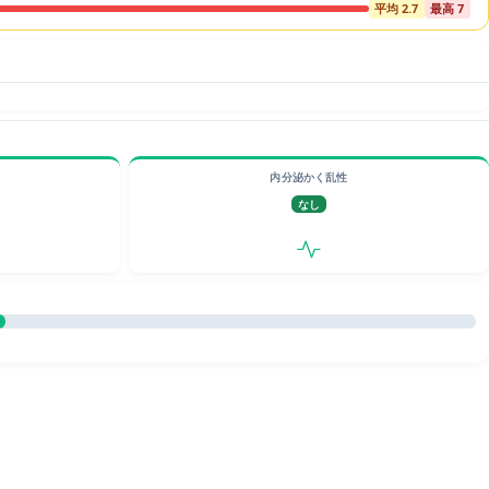
平均 2.7
最高 7
内分泌かく乱性
なし