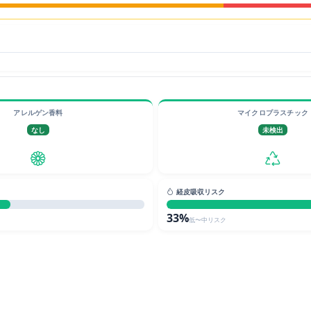
アレルゲン香料
マイクロプラスチック
なし
未検出
経皮吸収リスク
33%
低〜中リスク