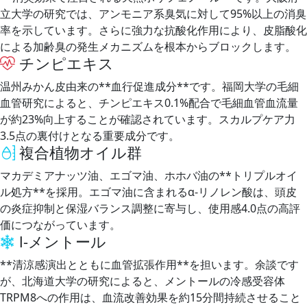
立大学の研究では、アンモニア系臭気に対して95%以上の消臭
率を示しています。さらに強力な抗酸化作用により、皮脂酸化
による加齢臭の発生メカニズムを根本からブロックします。
チンピエキス
温州みかん皮由来の**血行促進成分**です。福岡大学の毛細
血管研究によると、チンピエキス0.1%配合で毛細血管血流量
が約23%向上することが確認されています。スカルプケア力
3.5点の裏付けとなる重要成分です。
複合植物オイル群
マカデミアナッツ油、エゴマ油、ホホバ油の**トリプルオイ
ル処方**を採用。エゴマ油に含まれるα-リノレン酸は、頭皮
の炎症抑制と保湿バランス調整に寄与し、使用感4.0点の高評
価につながっています。
l-メントール
**清涼感演出とともに血管拡張作用**を担います。余談です
が、北海道大学の研究によると、メントールの冷感受容体
TRPM8への作用は、血流改善効果を約15分間持続させること