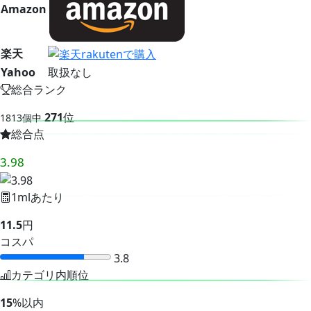
Amazon
楽天
Yahoo
取扱なし
総合ランク
271
位
1813個中
総合点
3.98
1mlあたり
11.5
円
コスパ
3.8
カテゴリ内順位
15
%以内