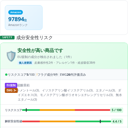
Amazon
97894
位
Amazonランク
成分安全性リスク
SAFETY
安全性が高い商品です
🛡️
EU規制の成分が検出されました（1件）
皮膚感作性2件・アレルゲン1件・経皮吸収38件
個人差要因
|
|
●
リスクスコア
5
/100
!
フラグ成分
1
件
EWG
26
件評価済み
硫酸亜鉛
EU規制
l-メントール(3)、イソステアリン酸イソステアリル(3)、エタノール(3)、ダ
EWG 3+
イズエキス(3)、モノステアリン酸ポリオキシエチレングリセリル(3)、無水
エタノール(3)
5 / 100
リスクスコア
4.4 / 5
解析安全性値