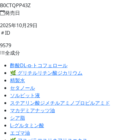
B0CTQPP43Z
発売日
2025年10月29日
ID
9579
全成分
酢酸DL-α-トコフェロール
🌿 グリチルリチン酸ジカリウム
精製水
セタノール
ソルビット液
ステアリン酸ジメチルアミノプロピルアミド
マカデミアナッツ油
シア脂
L-グルタミン酸
エゴマ油