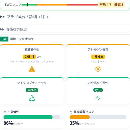
平均 1.7
最高 3
EWG スコア
フラグ成分の詳細（1件）
各指標の解説
環境・安全性指標
ENV
皮膚感作性
アレルゲン香料
GHS 1B
2件
1件検出
l-メントール・フェノキシエタノール
l-メントール
マイクロプラスチック
内分泌かく乱性
未検出
なし
生分解性
経皮吸収リスク
86%
35%
易分解性
低〜中リスク