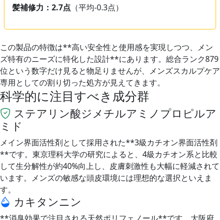
髪補修力：2.7点
（平均-0.3点）
この製品の特徴は**高い安全性と使用感を実現しつつ、メン
ズ特有のニーズに特化した設計**にあります。総合ランク879
位という数字だけ見ると物足りませんが、メンズスカルプケア
専用としての割り切った処方が見えてきます。
科学的に注目すべき成分群
ステアリン酸ジメチルアミノプロピルア
ミド
メイン界面活性剤として採用された**3級カチオン界面活性剤
**です。東京理科大学の研究によると、4級カチオン系と比較
して生分解性が約40%向上し、皮膚刺激性も大幅に軽減されて
います。メンズの敏感な頭皮環境には理想的な選択といえま
す。
カキタンニン
**消臭効果で注目される天然ポリフェノール**です。大阪府