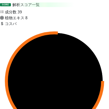
解析スコア一覧
SCORE
成分数
39
植物エキス
8
コスパ