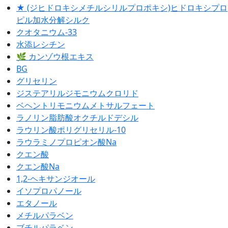
★ (ジヒドロキシメチルシリルプロポキシ)ヒドロキシプロ
ピル加水分解シルク
クオタニウム-33
水添レシチン
🌿 カンゾウ根エキス
BG
グリセリン
ジステアリルジモニウムクロリド
ベヘントリモニウムメトサルフェート
ラノリン脂肪酸オクチルドデシル
ラウリン酸ポリグリセリル-10
ラウラミノプロピオン酸Na
クエン酸
クエン酸Na
1,2-ヘキサンジオール
イソプロパノール
エタノール
メチルパラベン
ブチルパラベン