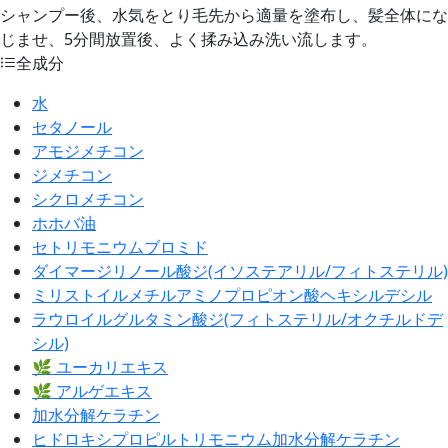
シャンプー後、水気をとり毛先から適量を塗布し、髪全体にな
じませ、5分間放置後、よく揉み込み洗い流します。
全成分
水
セタノール
アモジメチコン
ジメチコン
シクロメチコン
ホホバ油
セトリモニウムブロミド
ダイマージリノール酸ジ(イソステアリル/フィトステリル)
ミリストイルメチルアミノプロピオン酸ヘキシルデシル
ラウロイルグルタミン酸ジ(フィトステリル/オクチルドデ
シル)
🌿 ユーカリエキス
🌿 アルゲエキス
加水分解ケラチン
ヒドロキシプロピルトリモニウム加水分解ケラチン