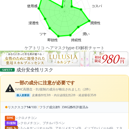
ケアトリコ ヘアマスクtype-EX解析チャート
成分安全性リスク
SAFETY
一部の成分に注意が必要です
⚠️
SVHC高懸念・EU規制の成分が検出されました（2件）
皮膚感作性3件・内分泌撹乱性2件・経皮吸収35件
個人差要因
|
|
●
リスクスコア
14
/100
!
フラグ成分
2
件
EWG
25
件評価済み
シクロメチコン
SVHC
シクロメチコン、ブチルパラベン
EU規制
1,2-ヘキサンジオール(3)、アモジメチコン(3)、イソプロパノール(6)、エタ
EWG 3+