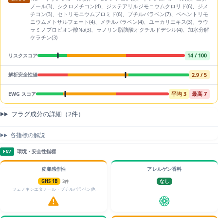
ノール(3)、シクロメチコン(4)、ジステアリルジモニウムクロリド(6)、ジメ
チコン(3)、セトリモニウムブロミド(6)、ブチルパラベン(7)、ベヘントリモ
ニウムメトサルフェート(4)、メチルパラベン(4)、ユーカリエキス(3)、ラウ
ラミノプロピオン酸Na(3)、ラノリン脂肪酸オクチルドデシル(4)、加水分解
ケラチン(3)
14 / 100
リスクスコア
2.9 / 5
解析安全性値
平均 3
最高 7
EWG スコア
フラグ成分の詳細（2件）
各指標の解説
環境・安全性指標
ENV
皮膚感作性
アレルゲン香料
GHS 1B
3件
なし
フェノキシエタノール・ブチルパラベン他