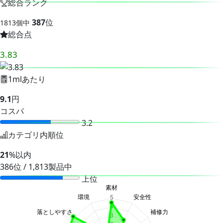
総合ランク
387
位
1813個中
総合点
3.83
1mlあたり
9.1
円
コスパ
3.2
カテゴリ内順位
21
%以内
386位 / 1,813製品中
上位