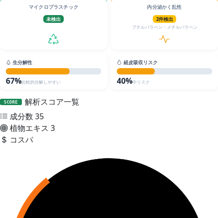
マイクロプラスチック
内分泌かく乱性
未検出
2件検出
ブチルパラベン・メチルパラベン
生分解性
経皮吸収リスク
67%
40%
比較的分解しやすい
中リスク
解析スコア一覧
SCORE
成分数
35
植物エキス
3
コスパ