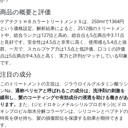
か？
商品の概要と評価
ケアテクトＨＢカラートリートメントＳは、250mlで1364円
という価格設定。解析結果によると、2512個のトリートメン
ト中、総合ランクは127位と高め。総合点も5点満点中3.11点
と良好です。安全性は4.5点と非常に高く、使用感も5.4点と抜
群。一方で、スカルプケア力は1.5点と低評価。口コミの評価
点は5点満点中4.3点と高く、実力と評判がマッチしている印象
です。
注目の成分
このトリートメントの主役は、ジラウロイルグルタミン酸リシ
ンNa。
通称ペリセアと呼ばれるこの成分は、洗浄剤の刺激を
緩和し、髪のコーティングや有効成分の浸透を助ける働きがあ
ります。
また、(ジヒドロキシメチルシリルプロポキシ)ヒドロ
キシプロピル加水分解コラーゲンは、シリコーンとペプチドの
特長を併せ持ち、髪の損傷部位を保護する効果が期待できま
す。