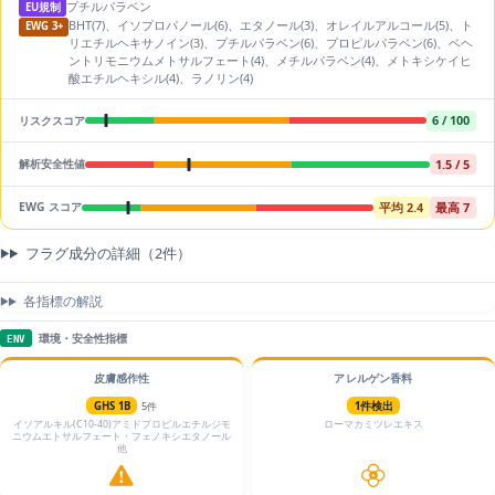
プチルパラベン
EU規制
BHT(7)、イソプロパノール(6)、エタノール(3)、オレイルアルコール(5)、ト
EWG 3+
リエチルヘキサノイン(3)、プチルパラベン(6)、プロピルパラベン(6)、ベヘ
ントリモニウムメトサルフェート(4)、メチルパラベン(4)、メトキシケイヒ
酸エチルヘキシル(4)、ラノリン(4)
6 / 100
リスクスコア
1.5 / 5
解析安全性値
平均 2.4
最高 7
EWG スコア
フラグ成分の詳細（2件）
各指標の解説
環境・安全性指標
ENV
皮膚感作性
アレルゲン香料
GHS 1B
5件
1件検出
イソアルキル(C10-40)アミドプロピルエチルジモ
ローマカミツレエキス
ニウムエトサルフェート・フェノキシエタノール
他