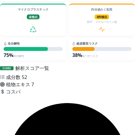
マイクロプラスチック
内分泌かく乱性
未検出
4件検出
BHT・プチルパラベン他
生分解性
経皮吸収リスク
75%
38%
易分解性
低〜中リスク
解析スコア一覧
SCORE
成分数
52
植物エキス
7
コスパ