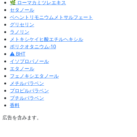
🌿 ローマカミツレエキス
セタノール
ベヘントリモニウムメトサルフェート
グリセリン
ラノリン
メトキシケイヒ酸エチルヘキシル
ポリクオタニウム-10
⚠ BHT
イソプロパノール
エタノール
フェノキシエタノール
メチルパラベン
プロピルパラベン
プチルパラベン
香料
広告を含みます。