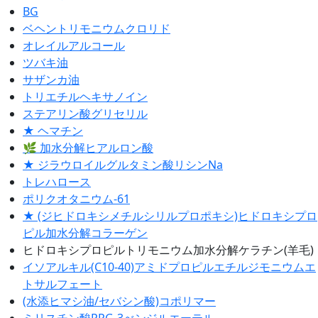
BG
ベヘントリモニウムクロリド
オレイルアルコール
ツバキ油
サザンカ油
トリエチルヘキサノイン
ステアリン酸グリセリル
★ ヘマチン
🌿 加水分解ヒアルロン酸
★ ジラウロイルグルタミン酸リシンNa
トレハロース
ポリクオタニウム-61
★ (ジヒドロキシメチルシリルプロポキシ)ヒドロキシプロ
ピル加水分解コラーゲン
ヒドロキシプロピルトリモニウム加水分解ケラチン(羊毛)
イソアルキル(C10-40)アミドプロピルエチルジモニウムエ
トサルフェート
(水添ヒマシ油/セバシン酸)コポリマー
ミリスチン酸PPG-3べンジルエーテル