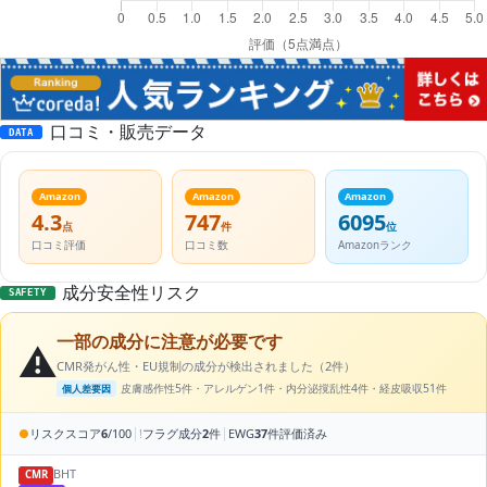
口コミ・販売データ
DATA
Amazon
Amazon
Amazon
4.3
747
6095
点
件
位
口コミ評価
口コミ数
Amazonランク
成分安全性リスク
SAFETY
一部の成分に注意が必要です
⚠️
CMR発がん性・EU規制の成分が検出されました（2件）
皮膚感作性5件・アレルゲン1件・内分泌撹乱性4件・経皮吸収51件
個人差要因
|
|
●
リスクスコア
6
/100
!
フラグ成分
2
件
EWG
37
件評価済み
BHT
CMR