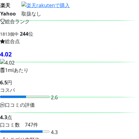
楽天
Yahoo
取扱なし
総合ランク
244
位
1813個中
総合点
4.02
1mlあたり
6.5
円
コスパ
2.6
口コミの評価
4.3
点
口コミ数 747件
4.3