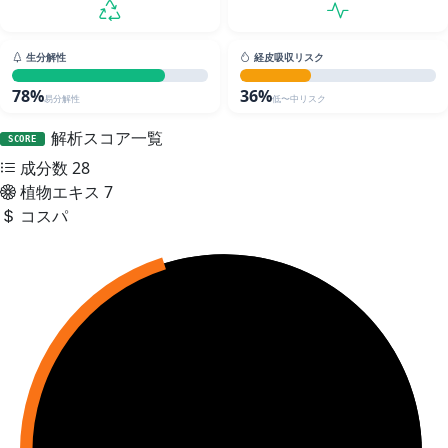
生分解性
経皮吸収リスク
78%
36%
易分解性
低〜中リスク
解析スコア一覧
SCORE
成分数
28
植物エキス
7
コスパ