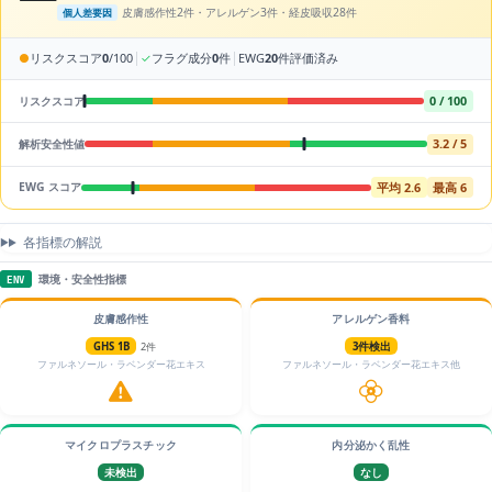
皮膚感作性2件・アレルゲン3件・経皮吸収28件
個人差要因
|
|
●
リスクスコア
0
/100
✓
フラグ成分
0
件
EWG
20
件評価済み
0 / 100
リスクスコア
3.2 / 5
解析安全性値
平均 2.6
最高 6
EWG スコア
各指標の解説
環境・安全性指標
ENV
皮膚感作性
アレルゲン香料
GHS 1B
2件
3件検出
ファルネソール・ラベンダー花エキス
ファルネソール・ラベンダー花エキス他
マイクロプラスチック
内分泌かく乱性
未検出
なし