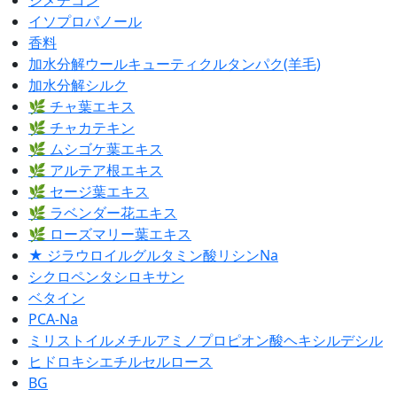
ジメチコン
イソプロパノール
香料
加水分解ウールキューティクルタンパク(羊毛)
加水分解シルク
🌿 チャ葉エキス
🌿 チャカテキン
🌿 ムシゴケ葉エキス
🌿 アルテア根エキス
🌿 セージ葉エキス
🌿 ラベンダー花エキス
🌿 ローズマリー葉エキス
★ ジラウロイルグルタミン酸リシンNa
シクロペンタシロキサン
ベタイン
PCA-Na
ミリストイルメチルアミノプロピオン酸ヘキシルデシル
ヒドロキシエチルセルロース
BG