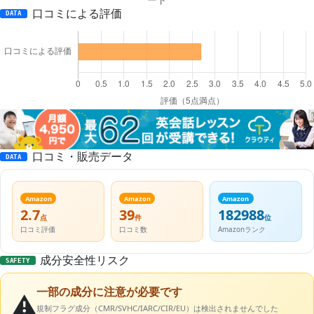
口コミによる評価
DATA
口コミ・販売データ
DATA
Amazon
Amazon
Amazon
2.7
39
182988
点
件
位
口コミ評価
口コミ数
Amazonランク
成分安全性リスク
SAFETY
一部の成分に注意が必要です
⚠️
規制フラグ成分（CMR/SVHC/IARC/CIR/EU）は検出されませんでした