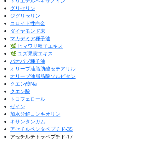
トリエチルヘキサノイン
グリセリン
ジグリセリン
コロイド性白金
ダイヤモンド末
マカデミア種子油
🌿 ヒマワリ種子エキス
🌿 ユズ果実エキス
バオバブ種子油
オリーブ油脂肪酸セテアリル
オリーブ油脂肪酸ソルビタン
クエン酸Na
クエン酸
トコフェロール
ゼイン
加水分解コンキオリン
キサンタンガム
アセチルペンタペプチド-35
アセチルテトラペプチド-17