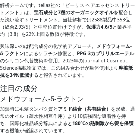
解析チームです。tellas社の「ビーリス ヘアエッセンス トリー
トメント」は、
宝石成分と7種のオーガニックオイル
を配合し
た洗い流すトリートメント。当社解析では2588製品中353位
（総合2.93/5）と中堅位置付けですが、
保湿力4.6/5
と業界平
均（3.8）を22%上回る数値が特徴です。
興味深いのは配合成分の化学的アプローチ。
メドウフォーム-
δ-ラクトン
によるケラチン修復と、
PPG-3カプリリルエーテル
のシリコン代替技術を併用。2023年のJournal of Cosmetic
Science掲載論文では、この組み合わせが単体使用より
摩擦抵
抗を34%低減
すると報告されています。
注目の成分
メドウフォーム-δ-ラクトン
加熱時に毛髪タンパク質と
アミド結合（共有結合）
を形成。通
常のオイル（疎水性相互作用）より10倍強固な吸着性を持
ち、国際化粧品成分辞典によると
180℃の熱刺激から髪を保護
する機能が確認されています。