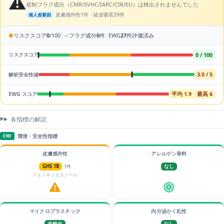
⚠️
規制フラグ成分（CMR/SVHC/IARC/CIR/EU）は検出されませんでした
皮膚感作性1件・経皮吸収39件
個人差要因
|
|
●
リスクスコア
0
/100
✓
フラグ成分
0
件
EWG
27
件評価済み
0 / 100
リスクスコア
3.0 / 5
解析安全性値
平均 1.9
最高 6
EWG スコア
各指標の解説
環境・安全性指標
ENV
皮膚感作性
アレルゲン香料
GHS 1B
1件
なし
フェノキシエタノール
マイクロプラスチック
内分泌かく乱性
未検出
なし