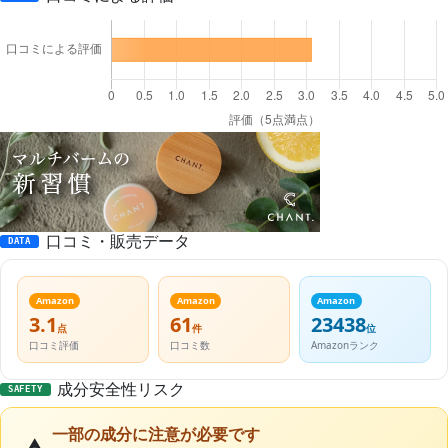
口コミ・販売データ
DATA
Amazon
Amazon
Amazon
3.1
61
23438
点
件
位
口コミ評価
口コミ数
Amazonランク
成分安全性リスク
SAFETY
一部の成分に注意が必要です