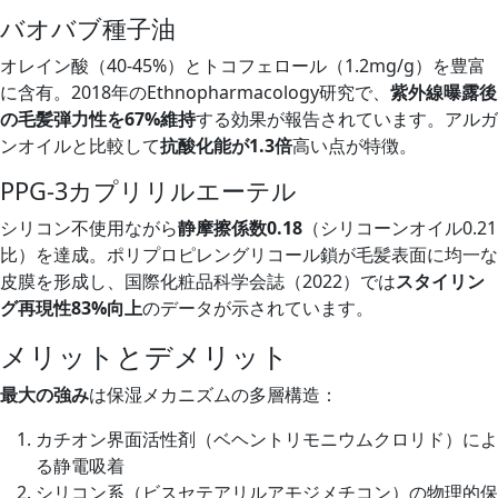
バオバブ種子油
オレイン酸（40-45%）とトコフェロール（1.2mg/g）を豊富
に含有。2018年のEthnopharmacology研究で、
紫外線曝露後
の毛髪弾力性を67%維持
する効果が報告されています。アルガ
ンオイルと比較して
抗酸化能が1.3倍
高い点が特徴。
PPG-3カプリリルエーテル
シリコン不使用ながら
静摩擦係数0.18
（シリコーンオイル0.21
比）を達成。ポリプロピレングリコール鎖が毛髪表面に均一な
皮膜を形成し、国際化粧品科学会誌（2022）では
スタイリン
グ再現性83%向上
のデータが示されています。
メリットとデメリット
最大の強み
は保湿メカニズムの多層構造：
カチオン界面活性剤（ベヘントリモニウムクロリド）によ
る静電吸着
シリコン系（ビスセテアリルアモジメチコン）の物理的保