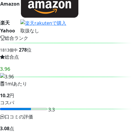
Amazon
楽天
Yahoo
取扱なし
総合ランク
278
位
1813個中
総合点
3.96
1mlあたり
10.2
円
コスパ
3.3
口コミの評価
3.08
点