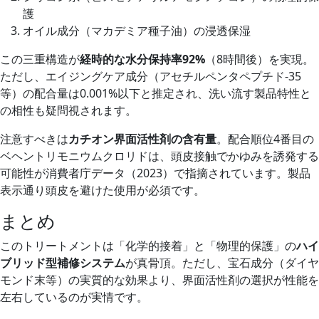
護
オイル成分（マカデミア種子油）の浸透保湿
この三重構造が
経時的な水分保持率92%
（8時間後）を実現。
ただし、エイジングケア成分（アセチルペンタペプチド-35
等）の配合量は0.001%以下と推定され、洗い流す製品特性と
の相性も疑問視されます。
注意すべきは
カチオン界面活性剤の含有量
。配合順位4番目の
ベヘントリモニウムクロリドは、頭皮接触でかゆみを誘発する
可能性が消費者庁データ（2023）で指摘されています。製品
表示通り頭皮を避けた使用が必須です。
まとめ
このトリートメントは「化学的接着」と「物理的保護」の
ハイ
ブリッド型補修システム
が真骨頂。ただし、宝石成分（ダイヤ
モンド末等）の実質的な効果より、界面活性剤の選択が性能を
左右しているのが実情です。