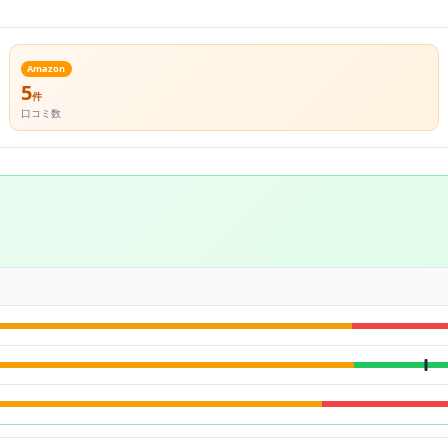
Amazon
5
件
口コミ数