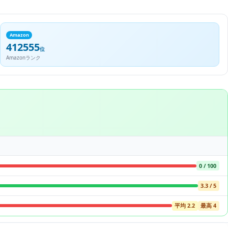
Amazon
412555
位
Amazonランク
0 / 100
3.3 / 5
平均 2.2
最高 4