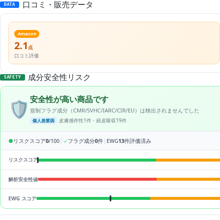
口コミ・販売データ
DATA
Amazon
2.1
点
口コミ評価
成分安全性リスク
SAFETY
安全性が高い商品です
🛡️
規制フラグ成分（CMR/SVHC/IARC/CIR/EU）は検出されませんでした
皮膚感作性1件・経皮吸収19件
個人差要因
|
|
●
リスクスコア
0
/100
✓
フラグ成分
0
件
EWG
13
件評価済み
リスクスコア
解析安全性値
EWG スコア