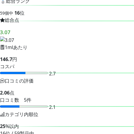
🥈
総合ランク
16
位
59個中
総合点
3.07
1mlあたり
146.7
円
コスパ
2.7
口コミの評価
2.06
点
口コミ数 5件
2.1
カテゴリ内順位
25
%以内
16位 / 59製品中