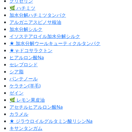
グリセリン
🌿 ハチミツ
加水分解ハチミツタンパク
アルガニアスピノサ核油
加水分解シルク
イソステアロイル加水分解シルク
★ 加水分解ウールキューティクルタンパク
★ γ-ドコサラクトン
ヒアルロン酸Na
セレブロシド
シア脂
パンテノール
ケラチン(羊毛)
ゼイン
🌿 レモン果皮油
アセチルヒアルロン酸Na
カラメル
★ ジラウロイルグルタミン酸リシンNa
キサンタンガム