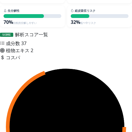
生分解性
経皮吸収リスク
70%
32%
比較的分解しやすい
低〜中リスク
解析スコア一覧
SCORE
成分数
37
植物エキス
2
コスパ