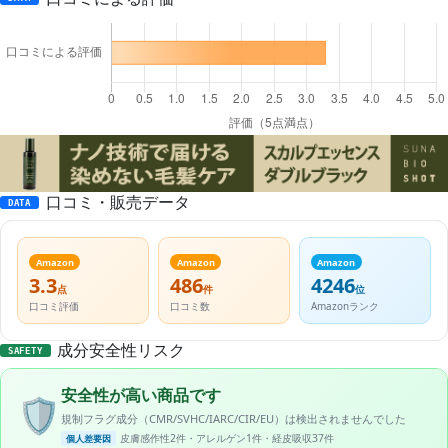
口コミ・販売データ
DATA
Amazon
Amazon
Amazon
3.3
486
4246
点
件
位
口コミ評価
口コミ数
Amazonランク
成分安全性リスク
SAFETY
安全性が高い商品です
🛡️
規制フラグ成分（CMR/SVHC/IARC/CIR/EU）は検出されませんでした
皮膚感作性2件・アレルゲン1件・経皮吸収37件
個人差要因