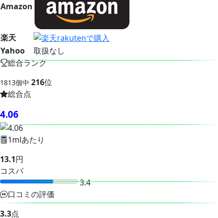
Amazon
楽天
Yahoo
取扱なし
総合ランク
216
位
1813個中
総合点
4.06
1mlあたり
13.1
円
コスパ
3.4
口コミの評価
3.3
点