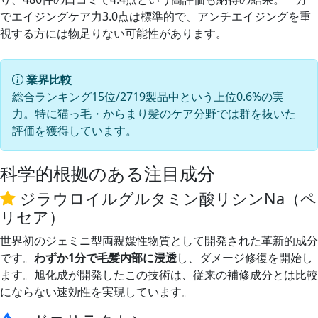
でエイジングケア力3.0点は標準的で、アンチエイジングを重
視する方には物足りない可能性があります。
業界比較
総合ランキング15位/2719製品中という上位0.6%の実
力。特に猫っ毛・からまり髪のケア分野では群を抜いた
評価を獲得しています。
科学的根拠のある注目成分
ジラウロイルグルタミン酸リシンNa（ペ
リセア）
世界初のジェミニ型両親媒性物質として開発された革新的成分
です。
わずか1分で毛髪内部に浸透
し、ダメージ修復を開始し
ます。旭化成が開発したこの技術は、従来の補修成分とは比較
にならない速効性を実現しています。