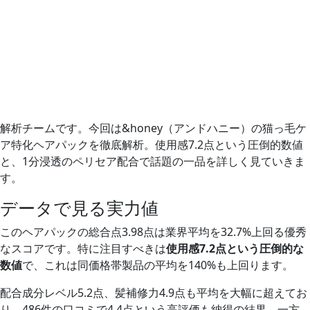
解析チームです。今回は&honey（アンドハニー）の猫っ毛ケ
ア特化ヘアパックを徹底解析。使用感7.2点という圧倒的数値
と、1分浸透のペリセア配合で話題の一品を詳しく見ていきま
す。
データで見る実力値
このヘアパックの総合点3.98点は業界平均を32.7%上回る優秀
なスコアです。特に注目すべきは
使用感7.2点という圧倒的な
数値
で、これは同価格帯製品の平均を140%も上回ります。
配合成分レベル5.2点、髪補修力4.9点も平均を大幅に超えてお
り、486件の口コミで4.4点という高評価も納得の結果。一方