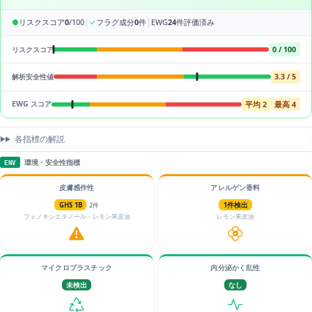
|
|
●
リスクスコア
0
/100
✓
フラグ成分
0
件
EWG
24
件評価済み
0 / 100
リスクスコア
3.3 / 5
解析安全性値
平均 2
最高 4
EWG スコア
各指標の解説
環境・安全性指標
ENV
皮膚感作性
アレルゲン香料
GHS 1B
2件
1件検出
フェノキシエタノール・レモン果皮油
レモン果皮油
マイクロプラスチック
内分泌かく乱性
未検出
なし