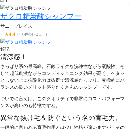
4th
ザクロ精炭酸シャンプー
サニープレイス
★4.4
（105件のレビュー）
解説
清涼感！
さっぱり系の最高峰。石鹸ライクな洗浄性ながら弱酸性、そ
して超低刺激ながらコンディショニング効果が高く、ベタッ
としない上に抗酸化力は抜群で清涼感たっぷり。究極的にバ
ランスの良いメリット盛りだくさんのシャンプーです。
ついでに言えば、このクオリティで非常にコストパフォーマ
ンスが高いのも特徴ですね。
異常な抜け毛を防ぐという名の育毛力。
一般的に言われる育毛作用とは少し性格が違いますが、
その