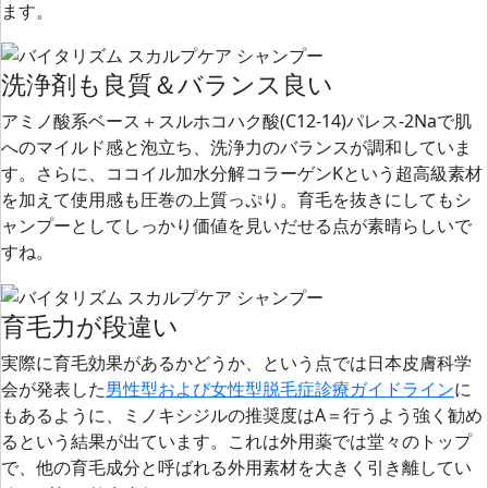
ます。
洗浄剤も良質＆バランス良い
アミノ酸系ベース＋スルホコハク酸(C12-14)パレス-2Naで
肌
へのマイルド感と泡立ち、洗浄力のバランスが調和していま
す。
さらに、ココイル加水分解コラーゲンKという超高級素材
を加えて
使用感も圧巻の上質っぷり。
育毛を抜きにしてもシ
ャンプーとしてしっかり価値を見いだせる点が素晴らしいで
すね。
育毛力が段違い
実際に育毛効果があるかどうか、という点では日本皮膚科学
会が発表した
男性型および女性型脱毛症診療ガイドライン
に
もあるように、
ミノキシジルの推奨度はA＝行うよう強く勧め
る
という結果が出ています。これは外用薬では堂々のトップ
で、他の育毛成分と呼ばれる外用素材を大きく引き離してい