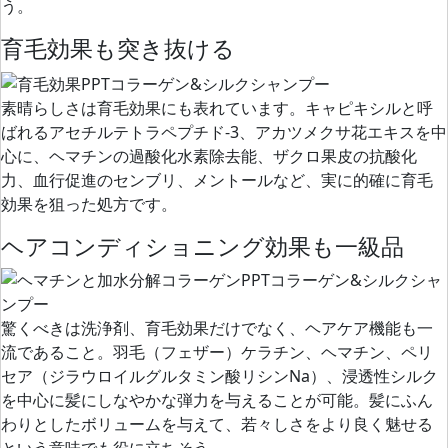
う。
育毛効果も突き抜ける
素晴らしさは育毛効果にも表れています。キャピキシルと呼
ばれるアセチルテトラペプチド-3、アカツメクサ花エキスを中
心に、ヘマチンの過酸化水素除去能、ザクロ果皮の抗酸化
力、血行促進のセンブリ、メントールなど、実に的確に育毛
効果を狙った処方です。
ヘアコンディショニング効果も一級品
驚くべきは洗浄剤、育毛効果だけでなく、
ヘアケア機能も一
流
であること。羽毛（フェザー）ケラチン、ヘマチン、ペリ
セア（ジラウロイルグルタミン酸リシンNa）、浸透性シルク
を中心に
髪にしなやかな弾力を与えることが可能。
髪にふん
わりとしたボリュームを与えて、若々しさをより良く魅せる
という意味でも役に立ちそう。