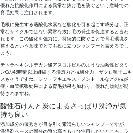
優れた抗酸化作用による異常な抜け毛を防ぐ
という意味での
育毛効果も注目されます。
毛根に発生する過酸化水素など酸化を引き起こす成分は、正
常なサイクルではない異常な抜け毛の発生を促進すると言わ
れます。この酸化を強力に、持続的に防ぐことで育毛環境を
整えるという意味でとても役に立つシャンプーと言えるでし
ょう。
テトラへキシルデカン酸アスコルビルのような油溶性ビタミ
ンCの48時間以上継続する浸透力と抗酸化力、ザクロ種子エキ
スもそうですね。シソ・フキエキス・メントールなどの抗炎
症・血管拡張効果による育毛効果も加わり、優れた効能が期
待されますね。
酸性石けんと炭によるさっぱり洗浄が気
持ち良い
添加成分の優秀さが目を引く素晴らしいシャンプーですが、
洗浄剤ベースの部分の質の高さもぜひ注目したいところ。ラ