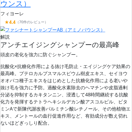
ウンス）
フィヨーレ
★4.4
（70件のレビュー）
解説
アンチエイジングシャンプーの最高峰
頭皮の老化を強力に防ぐシャンプー。
抗酸化×抗糖化作用による抜け毛防止・エイジングケア効果の
最高峰。プテロカルプスマルスピウム樹皮エキス、セイヨウ
オオバコ種子エキスをはじめとした抗糖化作用による老いや
抜け毛を強力に予防。過酸化水素除去のヘマチンや皮脂過剰
分泌を抑制するカキタンニン、浸透して48時間継続する抗酸
化力を発揮するテトラヘキシルデカン酸アスコルビル、ビタ
ミンAで新陳代謝改善パルミチン酸レチノール、その他植物エ
キス、メントールの血行促進作用など、
有効成分が数え切れ
ないほどぎっしり配合。