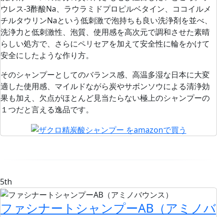
ウレス-3酢酸Na、ラウラミドプロピルベタイン、ココイルメ
チルタウリンNaという
低刺激で泡持ちも良い洗浄剤を並べ、
洗浄力と低刺激性、泡質、使用感を高次元で調和させた素晴
らしい処方で、さらにペリセアを加えて
安全性に輪をかけて
安全にしたような作り方。
そのシャンプーとしてのバランス感、高温多湿な日本に大変
適した使用感、マイルドながら炭やサボンソウによる清浄効
果も加え、欠点がほとんど見当たらない極上のシャンプーの
１つだと言える逸品です。
5th
ファシナートシャンプーAB（アミノバ