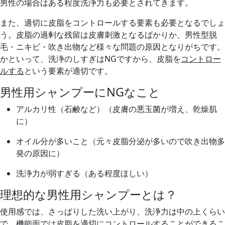
男性の場合は
ある程度洗浄力も必要とされてきます。
また、適切に皮脂をコントロールする要素も必要となるでしょ
う。皮脂の過剰な残留は皮膚刺激となるばかりか、男性型脱
毛・ニキビ・吹き出物など様々な問題の原因となりがちです。
かといって、洗浄のしすぎはNGですから、皮脂を
コントロー
ルする
という要素が適切です。
男性用シャンプーにNGなこと
アルカリ性（石鹸など）（皮膚の悪玉菌が増え、乾燥肌
に）
オイル分が多いこと（元々皮脂分泌が多いので吹き出物多
発の原因に）
洗浄力が弱すぎる（ある程度ほしい）
理想的な男性用シャンプーとは？
使用感では、
さっぱりした洗い上がり
、洗浄力は中の上くらい
で、機能面では
皮脂を適切にコントロールすることができるこ