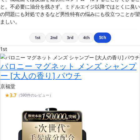
と。
不必要に油分を残さず、ミドルエイジ以降ではとくに臭い
の問題にも対処できるなど男性特有の悩みにも役立つことが望
ましい。
5th
1st
2nd
3rd
4th
1st
バロニー マグネット メンズ シャンプ
ー [大人の香り] パウチ
京福堂
★3.7
（590件のレビュー）