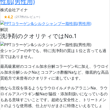
性肌(男性用)
株式会社アイナ
★4.2
（217件のレビュー）
解説
洗浄剤のクオリティではNo.1
全シャンプーの中でも、特に洗浄剤の質は１位と言っても過
言ではありません。
最高級素材のココイル加水分解コラーゲンKに加え、ラウロイ
ル加水分解シルクNaとココアンホ酢酸Naなど、
徹底的な高品
質処方で未曾有のクオリティに達しています。
他なら主役を張るようなラウロイルメチルアラニンNa、ラウ
ロイルアスパラギン酸Naが脇役・添加剤扱いになっているの
もある意味すごいことです。超絶な安全性と、トリートメン
トのような使用感、仕上がりがまさに特徴といえるでしょ